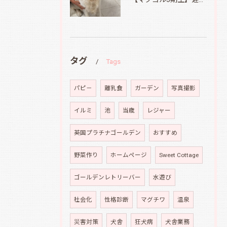
タグ
Tags
パピ－
離乳食
ガーデン
写真撮影
イルミ
池
当歳
レジャー
英国プラチナゴールデン
おすすめ
野菜作り
ホームページ
Sweet Cottage
ゴールデンレトリーバー
水遊び
社会化
性格診断
マグチワ
温泉
災害対策
犬舎
狂犬病
犬舎業務