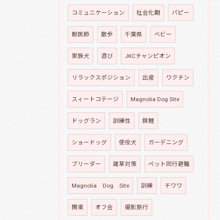
コミュニケーション
社会化期
パピー
獣医師
散歩
千葉県
ベビー
家族犬
遊び
JKCチャンピオン
リラックスポジション
出産
ワクチン
スィートコテージ
Magnolia Dog Site
ドッグラン
訓練性
錦鯉
ショードッグ
使役犬
ガーデニング
ブリーダー
雑草対策
ペット同行避難
Magnolia Dog Site
訓練
チワワ
関東
オフ会
撮影旅行