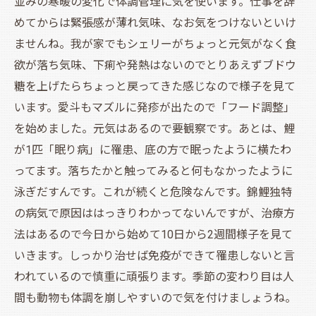
並みの寒暖の変化で体調管理に気を使います。仕事を辞
めてからは緊張感が薄れ気味、なお気をつけないといけ
ませんね。我が家でもシェリーがちょっと元気がなく食
欲が落ち気味、下痢や発熱はないのでとりあえずブドウ
糖を上げたらちょっと戻ってきた感じなので様子を見て
います。愛斗もマズルに発疹が出たので「フード調整」
を始めました。元気はあるので要観察です。あとは、鯉
が1匹「眠り病」に罹患、底の方で眠ったように横たわ
ってます。落ちたかと触ってみると何もなかったように
泳ぎだすんです。これが続くと危険なんです。錦鯉独特
の病気で原因ははっきりわかってないんですが、治療方
法はあるので今日から始めて10日から2週間様子を見て
いきます。しっかり治せば免疫ができて罹患しないと言
われているので慎重に頑張ります。季節の変わり目は人
間も動物も体調を崩しやすいので気を付けましょうね。