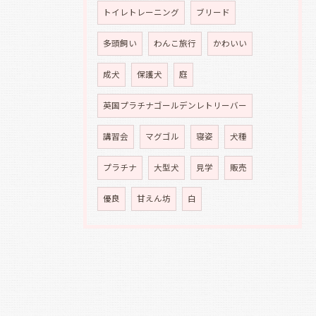
トイレトレーニング
ブリード
多頭飼い
わんこ旅行
かわいい
成犬
保護犬
庭
英国プラチナゴールデンレトリーバー
講習会
マグゴル
寝姿
犬種
プラチナ
大型犬
見学
販売
優良
甘えん坊
白