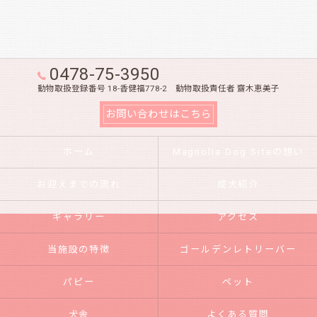
0478-75-3950
動物取扱登録番号 18-香健福778-2 動物取扱責任者 齋木恵美子
お問い合わせはこちら
ホーム
Magnolia Dog Siteの想い
お迎えまでの流れ
成犬紹介
ギャラリー
アクセス
当施設の特徴
ゴールデンレトリーバー
パピー
ペット
犬舎
よくある質問