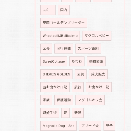
スキー
国内
英国ゴールデンブリーダー
Wheatcolli&Bellissimo
マグゴルベビー
区長
同行避難
スポーツ番組
SweetCottage
ちわわ
動物愛護
SHERIE’S GOLDEN
去勢
成犬販売
雪お出かけ日記
旅行
お出かけ日記
家族
保護活動
マグゴルオフ会
避妊手術
花
新潟
Magnolia Dog Site
ブリード犬
里子