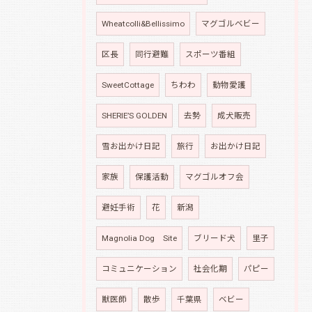
Wheatcolli&Bellissimo
マグゴルベビー
区長
同行避難
スポーツ番組
SweetCottage
ちわわ
動物愛護
SHERIE’S GOLDEN
去勢
成犬販売
雪お出かけ日記
旅行
お出かけ日記
家族
保護活動
マグゴルオフ会
避妊手術
花
新潟
Magnolia Dog Site
ブリード犬
里子
コミュニケーション
社会化期
パピー
獣医師
散歩
千葉県
ベビー