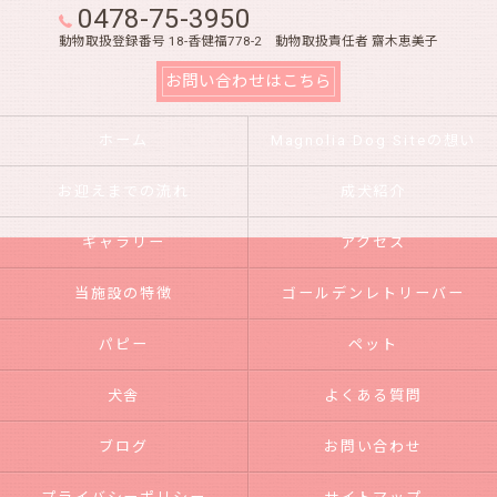
0478-75-3950
動物取扱登録番号 18-香健福778-2 動物取扱責任者 齋木恵美子
お問い合わせはこちら
ホーム
Magnolia Dog Siteの想い
お迎えまでの流れ
成犬紹介
ギャラリー
アクセス
当施設の特徴
ゴールデンレトリーバー
パピー
ペット
犬舎
よくある質問
ブログ
お問い合わせ