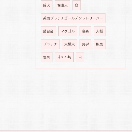
成犬
保護犬
庭
英国プラチナゴールデンレトリーバー
講習会
マグゴル
寝姿
犬種
プラチナ
大型犬
見学
販売
優良
甘えん坊
白