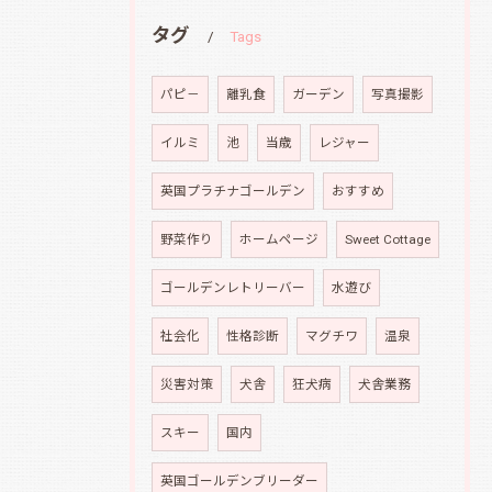
タグ
Tags
パピ－
離乳食
ガーデン
写真撮影
イルミ
池
当歳
レジャー
英国プラチナゴールデン
おすすめ
野菜作り
ホームページ
Sweet Cottage
ゴールデンレトリーバー
水遊び
社会化
性格診断
マグチワ
温泉
災害対策
犬舎
狂犬病
犬舎業務
スキー
国内
英国ゴールデンブリーダー