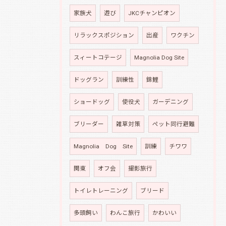
家族犬
遊び
JKCチャンピオン
リラックスポジション
出産
ワクチン
スィートコテージ
Magnolia Dog Site
ドッグラン
訓練性
錦鯉
ショードッグ
使役犬
ガーデニング
ブリーダー
雑草対策
ペット同行避難
Magnolia Dog Site
訓練
チワワ
関東
オフ会
撮影旅行
トイレトレーニング
ブリード
多頭飼い
わんこ旅行
かわいい