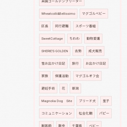
英国ゴールデンブリーダー
Wheatcolli&Bellissimo
マグゴルベビー
区長
同行避難
スポーツ番組
SweetCottage
ちわわ
動物愛護
SHERIE’S GOLDEN
去勢
成犬販売
雪お出かけ日記
旅行
お出かけ日記
家族
保護活動
マグゴルオフ会
避妊手術
花
新潟
Magnolia Dog Site
ブリード犬
里子
コミュニケーション
社会化期
パピー
獣医師
散歩
千葉県
ベビー