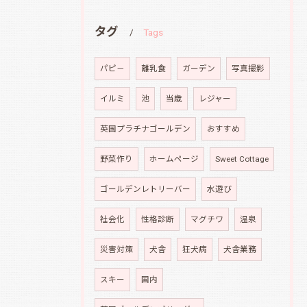
タグ
Tags
パピ－
離乳食
ガーデン
写真撮影
イルミ
池
当歳
レジャー
英国プラチナゴールデン
おすすめ
野菜作り
ホームページ
Sweet Cottage
ゴールデンレトリーバー
水遊び
社会化
性格診断
マグチワ
温泉
災害対策
犬舎
狂犬病
犬舎業務
スキー
国内