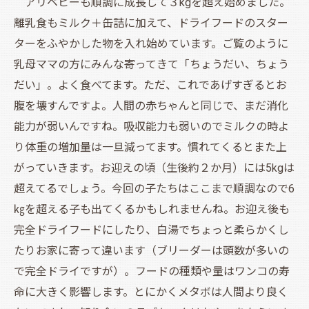
アリベビーも順調に成長して３kgを超え始めました。
離乳食もミルク＋缶詰に加えて、ドライフードのスター
ターをふやかした物を入れ始めています。ご覧のように
乳母ママの方にみんな寄ってきて「ちょうだい、ちょう
だい」。よく食べてます。ただ、これであげすぎるとお
腹を壊すんですよ。人間の赤ちゃんと同じで、まだ消化
能力が弱いんですね。吸収能力も弱いのでミルクの時よ
り体重の増加量は一旦減ってます。慣れてくるとまた上
がっていきます。お迎えの頃（生後約２か月）には5kgは
超えてるでしょう。今回の子たちはここまで順調なので6
㎏を超える子も出てくるかもしれませんね。お迎え後も
完全ドライフードにしたり、白湯でちょっと柔らかくし
たりお家に寄って違います（ブリーダーは頭数が多いの
で完全ドライですが）。フードの種類や量はワンコの寿
命に大きく影響します。とにかくメタボは人間より良く