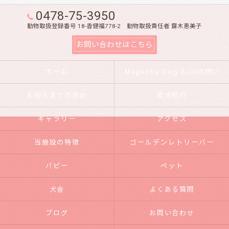
0478-75-3950
動物取扱登録番号 18-香健福778-2 動物取扱責任者 齋木恵美子
お問い合わせはこちら
ホーム
Magnolia Dog Siteの想い
お迎えまでの流れ
成犬紹介
ギャラリー
アクセス
当施設の特徴
ゴールデンレトリーバー
パピー
ペット
犬舎
よくある質問
ブログ
お問い合わせ