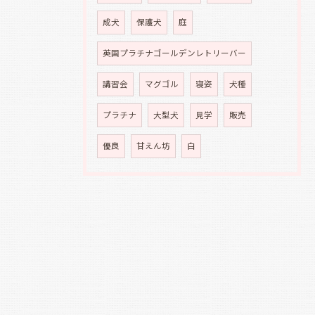
成犬
保護犬
庭
英国プラチナゴールデンレトリーバー
講習会
マグゴル
寝姿
犬種
プラチナ
大型犬
見学
販売
優良
甘えん坊
白