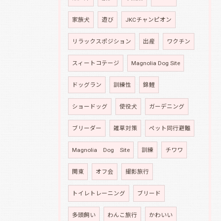
家族犬
遊び
JKCチャンピオン
リラックスポジション
出産
ワクチン
スィートコテージ
Magnolia Dog Site
ドッグラン
訓練性
錦鯉
ショードッグ
使役犬
ガーデニング
ブリーダー
雑草対策
ペット同行避難
Magnolia Dog Site
訓練
チワワ
関東
オフ会
撮影旅行
トイレトレーニング
ブリード
多頭飼い
わんこ旅行
かわいい