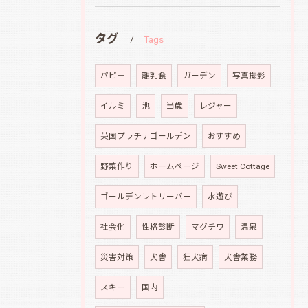
タグ
Tags
パピ－
離乳食
ガーデン
写真撮影
イルミ
池
当歳
レジャー
英国プラチナゴールデン
おすすめ
野菜作り
ホームページ
Sweet Cottage
ゴールデンレトリーバー
水遊び
社会化
性格診断
マグチワ
温泉
災害対策
犬舎
狂犬病
犬舎業務
スキー
国内