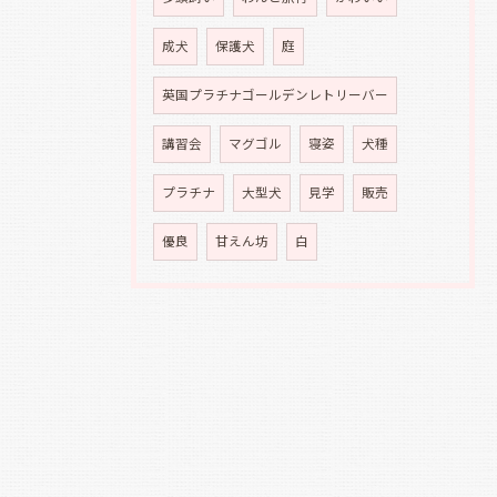
成犬
保護犬
庭
英国プラチナゴールデンレトリーバー
講習会
マグゴル
寝姿
犬種
プラチナ
大型犬
見学
販売
優良
甘えん坊
白