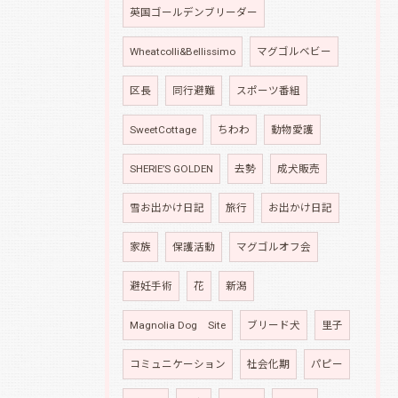
英国ゴールデンブリーダー
Wheatcolli&Bellissimo
マグゴルベビー
区長
同行避難
スポーツ番組
SweetCottage
ちわわ
動物愛護
SHERIE’S GOLDEN
去勢
成犬販売
雪お出かけ日記
旅行
お出かけ日記
家族
保護活動
マグゴルオフ会
避妊手術
花
新潟
Magnolia Dog Site
ブリード犬
里子
コミュニケーション
社会化期
パピー