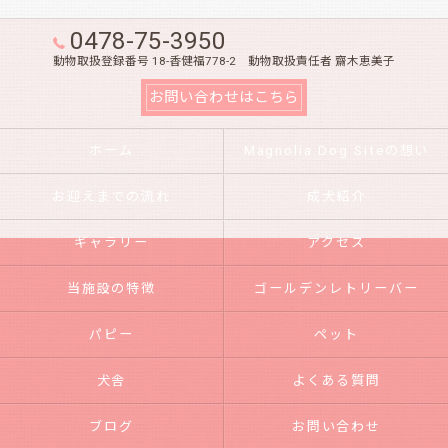
0478-75-3950
動物取扱登録番号 18-香健福778-2 動物取扱責任者 齋木恵美子
お問い合わせはこちら
ホーム
Magnolia Dog Siteの想い
お迎えまでの流れ
成犬紹介
ギャラリー
アクセス
当施設の特徴
ゴールデンレトリーバー
パピー
ペット
犬舎
よくある質問
ブログ
お問い合わせ