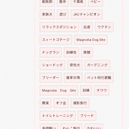
獣医師
散歩
千葉県
ベビー
家族犬
遊び
JKCチャンピオン
リラックスポジション
出産
ワクチン
スィートコテージ
Magnolia Dog Site
ドッグラン
訓練性
錦鯉
ショードッグ
使役犬
ガーデニング
ブリーダー
雑草対策
ペット同行避難
Magnolia Dog Site
訓練
チワワ
関東
オフ会
撮影旅行
トイレトレーニング
ブリード
多頭飼い
わんこ旅行
かわいい