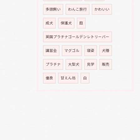
多頭飼い
わんこ旅行
かわいい
成犬
保護犬
庭
英国プラチナゴールデンレトリーバー
講習会
マグゴル
寝姿
犬種
プラチナ
大型犬
見学
販売
優良
甘えん坊
白