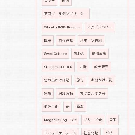
スキー
国内
英国ゴールデンブリーダー
Wheatcolli&Bellissimo
マグゴルベビー
区長
同行避難
スポーツ番組
SweetCottage
ちわわ
動物愛護
SHERIE’S GOLDEN
去勢
成犬販売
雪お出かけ日記
旅行
お出かけ日記
家族
保護活動
マグゴルオフ会
避妊手術
花
新潟
Magnolia Dog Site
ブリード犬
里子
コミュニケーション
社会化期
パピー