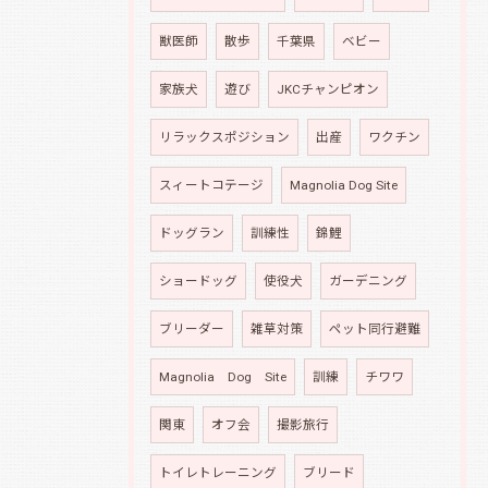
獣医師
散歩
千葉県
ベビー
家族犬
遊び
JKCチャンピオン
リラックスポジション
出産
ワクチン
スィートコテージ
Magnolia Dog Site
ドッグラン
訓練性
錦鯉
ショードッグ
使役犬
ガーデニング
ブリーダー
雑草対策
ペット同行避難
Magnolia Dog Site
訓練
チワワ
関東
オフ会
撮影旅行
トイレトレーニング
ブリード