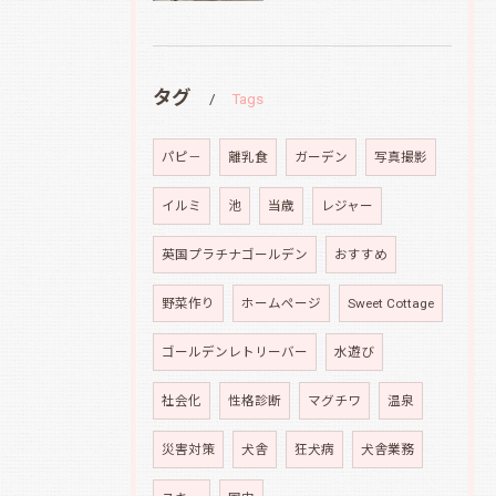
タグ
Tags
パピ－
離乳食
ガーデン
写真撮影
イルミ
池
当歳
レジャー
英国プラチナゴールデン
おすすめ
野菜作り
ホームページ
Sweet Cottage
ゴールデンレトリーバー
水遊び
社会化
性格診断
マグチワ
温泉
災害対策
犬舎
狂犬病
犬舎業務