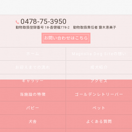
0478-75-3950
動物取扱登録番号 18-香健福778-2 動物取扱責任者 齋木恵美子
お問い合わせはこちら
ホーム
Magnolia Dog Siteの想い
お迎えまでの流れ
成犬紹介
ギャラリー
アクセス
当施設の特徴
ゴールデンレトリーバー
パピー
ペット
犬舎
よくある質問