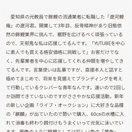
愛知県の元教員で錦鯉の流通業者に転職した「遼河鯉
庵」の遼河君。開業して3年目、反骨精神があり旧態依
然の錦鯉業界に挑んで、裾野を広げるべく頑張っている
ので、天邪鬼な私は応援してるんです。「YUTUBEを中心
に素人でも買える格安価格に挑戦して」お客だけでな
く、先輩業者を中心に応援してくれる仲間を増やしてき
てるんです。言葉使いは乱暴ですが、直接本人と話すと
極めてまじめで、将来を見据えてブランディングを考え
て行動しているクレバーな青年なんです。遠いので2回し
か訪問できていないのですがささやかな応援活動。新年
の新しい企画「ライブ・オークション」に大好きな品種
の「麒麟」が出ていたので勢いで購入、60㎝の水槽に入
れて消毒も終わり餌付けもうまくいって元気に泳いでい
ます。画像のように錦鯉としては珍しい色の「黄色」、