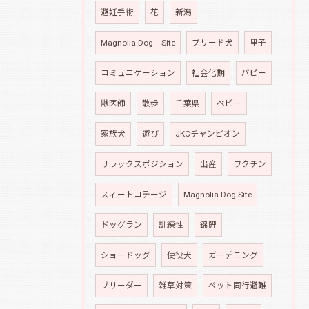
避妊手術
花
新潟
Magnolia Dog Site
ブリード犬
里子
コミュニケーション
社会化期
パピー
獣医師
散歩
千葉県
ベビー
家族犬
遊び
JKCチャンピオン
リラックスポジション
出産
ワクチン
スィートコテージ
Magnolia Dog Site
ドッグラン
訓練性
錦鯉
ショードッグ
使役犬
ガーデニング
ブリーダー
雑草対策
ペット同行避難