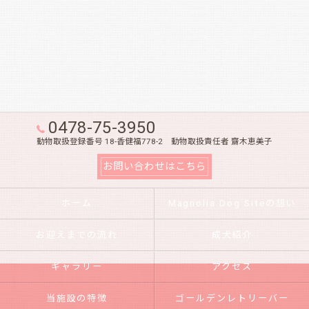
0478-75-3950
動物取扱登録番号 18-香健福778-2 動物取扱責任者 齋木恵美子
お問い合わせはこちら
ホーム
Magnolia Dog Siteの想い
お迎えまでの流れ
成犬紹介
ギャラリー
アクセス
当施設の特徴
ゴールデンレトリーバー