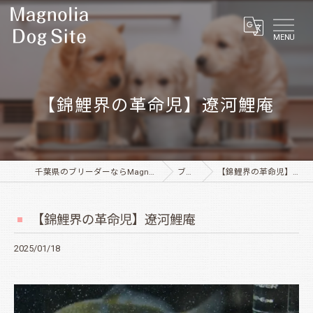
MENU
【錦鯉界の革命児】遼河鯉庵
千葉県のブリーダーならMagnolia Dog Site
ブログ
【錦鯉界の革命児】遼河鯉庵
【錦鯉界の革命児】遼河鯉庵
2025/01/18