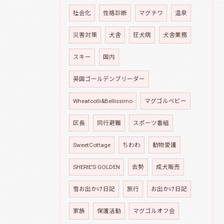
社会化
性格診断
マグチワ
温泉
災害対策
犬舎
狂犬病
犬舎業務
スキー
国内
英国ゴールデンブリーダー
Wheatcolli&Bellissimo
マグゴルベビー
区長
同行避難
スポーツ番組
SweetCottage
ちわわ
動物愛護
SHERIE’S GOLDEN
去勢
成犬販売
雪お出かけ日記
旅行
お出かけ日記
家族
保護活動
マグゴルオフ会