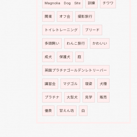
Magnolia Dog Site
訓練
チワワ
関東
オフ会
撮影旅行
トイレトレーニング
ブリード
多頭飼い
わんこ旅行
かわいい
成犬
保護犬
庭
英国プラチナゴールデンレトリーバー
講習会
マグゴル
寝姿
犬種
プラチナ
大型犬
見学
販売
優良
甘えん坊
白