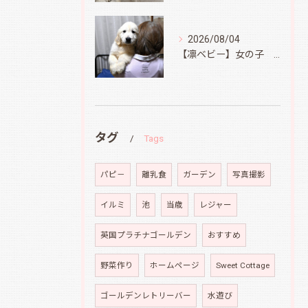
2026/08/04
【凛ベビー】女の子 Ⅱ
タグ
Tags
パピ－
離乳食
ガーデン
写真撮影
イルミ
池
当歳
レジャー
英国プラチナゴールデン
おすすめ
野菜作り
ホームページ
Sweet Cottage
ゴールデンレトリーバー
水遊び