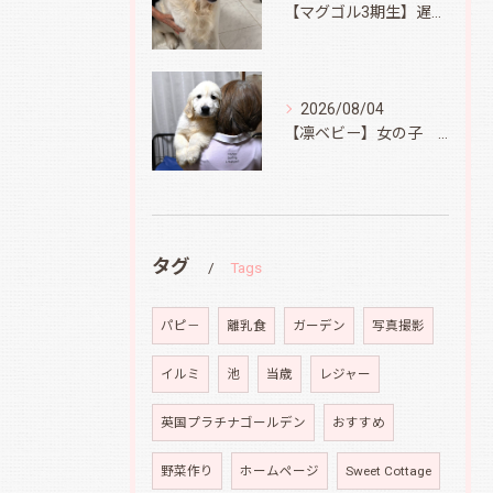
【マグゴル3期生】遅ればせながら
2026/08/04
【凛ベビー】女の子 Ⅱ
タグ
Tags
パピ－
離乳食
ガーデン
写真撮影
イルミ
池
当歳
レジャー
英国プラチナゴールデン
おすすめ
野菜作り
ホームページ
Sweet Cottage