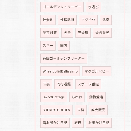
ゴールデンレトリーバー
水遊び
社会化
性格診断
マグチワ
温泉
災害対策
犬舎
狂犬病
犬舎業務
スキー
国内
英国ゴールデンブリーダー
Wheatcolli&Bellissimo
マグゴルベビー
区長
同行避難
スポーツ番組
SweetCottage
ちわわ
動物愛護
SHERIE’S GOLDEN
去勢
成犬販売
雪お出かけ日記
旅行
お出かけ日記