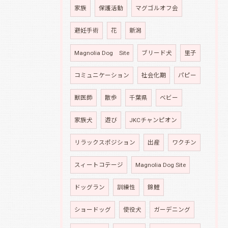
家族
保護活動
マグゴルオフ会
避妊手術
花
新潟
Magnolia Dog Site
ブリード犬
里子
コミュニケーション
社会化期
パピー
獣医師
散歩
千葉県
ベビー
家族犬
遊び
JKCチャンピオン
リラックスポジション
出産
ワクチン
スィートコテージ
Magnolia Dog Site
ドッグラン
訓練性
錦鯉
ショードッグ
使役犬
ガーデニング