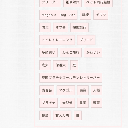
ブリーダー
雑草対策
ペット同行避難
Magnolia Dog Site
訓練
チワワ
関東
オフ会
撮影旅行
トイレトレーニング
ブリード
多頭飼い
わんこ旅行
かわいい
成犬
保護犬
庭
英国プラチナゴールデンレトリーバー
講習会
マグゴル
寝姿
犬種
プラチナ
大型犬
見学
販売
優良
甘えん坊
白