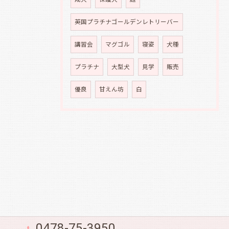
英国プラチナゴールデンレトリーバー
講習会
マグゴル
寝姿
犬種
プラチナ
大型犬
見学
販売
優良
甘えん坊
白
0478-75-3950