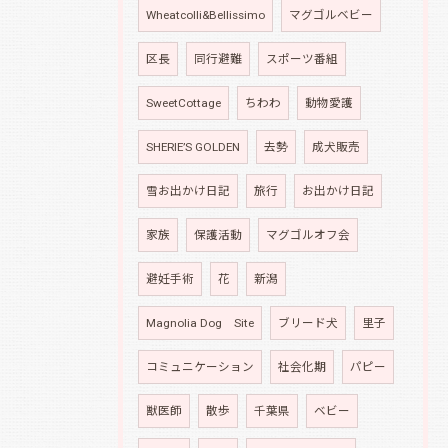
Wheatcolli&Bellissimo
マグゴルベビー
区長
同行避難
スポーツ番組
SweetCottage
ちわわ
動物愛護
SHERIE’S GOLDEN
去勢
成犬販売
雪お出かけ日記
旅行
お出かけ日記
家族
保護活動
マグゴルオフ会
避妊手術
花
新潟
Magnolia Dog Site
ブリード犬
里子
コミュニケーション
社会化期
パピー
獣医師
散歩
千葉県
ベビー