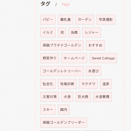
タグ
Tags
パピ－
離乳食
ガーデン
写真撮影
イルミ
池
当歳
レジャー
英国プラチナゴールデン
おすすめ
野菜作り
ホームページ
Sweet Cottage
ゴールデンレトリーバー
水遊び
社会化
性格診断
マグチワ
温泉
災害対策
犬舎
狂犬病
犬舎業務
スキー
国内
英国ゴールデンブリーダー