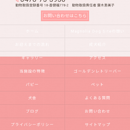
動物取扱登録番号 18-香健福778-2 動物取扱責任者 齋木恵美子
お問い合わせはこちら
ホーム
Magnolia Dog Siteの想い
お迎えまでの流れ
成犬紹介
ギャラリー
アクセス
当施設の特徴
ゴールデンレトリーバー
パピー
ペット
犬舎
よくある質問
ブログ
お問い合わせ
プライバシーポリシー
サイトマップ