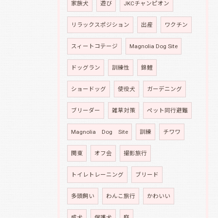
家族犬
遊び
JKCチャンピオン
リラックスポジション
出産
ワクチン
スィートコテージ
Magnolia Dog Site
ドッグラン
訓練性
錦鯉
ショードッグ
使役犬
ガーデニング
ブリーダー
雑草対策
ペット同行避難
Magnolia Dog Site
訓練
チワワ
関東
オフ会
撮影旅行
トイレトレーニング
ブリード
多頭飼い
わんこ旅行
かわいい
成犬
保護犬
庭