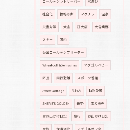
ゴールデンレトリーバー
水遊び
社会化
性格診断
マグチワ
温泉
災害対策
犬舎
狂犬病
犬舎業務
スキー
国内
英国ゴールデンブリーダー
Wheatcolli&Bellissimo
マグゴルベビー
区長
同行避難
スポーツ番組
SweetCottage
ちわわ
動物愛護
SHERIE’S GOLDEN
去勢
成犬販売
雪お出かけ日記
旅行
お出かけ日記
家族
保護活動
マグゴルオフ会