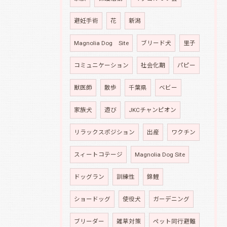
避妊手術
花
新潟
Magnolia Dog Site
ブリード犬
里子
コミュニケーション
社会化期
パピー
獣医師
散歩
千葉県
ベビー
家族犬
遊び
JKCチャンピオン
リラックスポジション
出産
ワクチン
スィートコテージ
Magnolia Dog Site
ドッグラン
訓練性
錦鯉
ショードッグ
使役犬
ガーデニング
ブリーダー
雑草対策
ペット同行避難