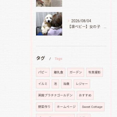
2026/08/04
【凛ベビー】女の子 Ⅱ
タグ
Tags
パピ－
離乳食
ガーデン
写真撮影
イルミ
池
当歳
レジャー
英国プラチナゴールデン
おすすめ
野菜作り
ホームページ
Sweet Cottage