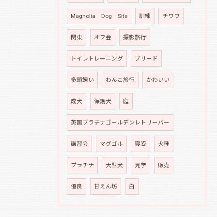
Magnolia Dog Site
訓練
チワワ
関東
オフ会
撮影旅行
トイレトレーニング
ブリード
多頭飼い
わんこ旅行
かわいい
成犬
保護犬
庭
英国プラチナゴールデンレトリーバー
講習会
マグゴル
寝姿
犬種
プラチナ
大型犬
見学
販売
優良
甘えん坊
白