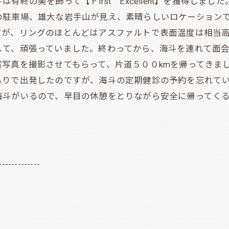
終の美を飾って【Ｆirst Excellent】を獲得しま
駐車場、雄大な岩手山が見え、素晴らしいロケーションで
すが、リングのほとんどはアスファルトで表面温度は相当
して、頑張っていました。終わってから、海斗を連れて面
写真を撮影させてもらって、片道５００kmを帰ってきま
りで出発したのですが、海斗の定期健診の予約を忘れてい
海斗がいるので、早目の休憩をとりながら安全に帰ってく
-------------