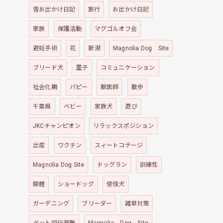
雪お出かけ日記
旅行
お出かけ日記
家族
保護活動
マグゴルオフ会
避妊手術
花
新潟
Magnolia Dog Site
ブリード犬
里子
コミュニケーション
社会化期
パピー
獣医師
散歩
千葉県
ベビー
家族犬
遊び
JKCチャンピオン
リラックスポジション
出産
ワクチン
スィートコテージ
Magnolia Dog Site
ドッグラン
訓練性
錦鯉
ショードッグ
使役犬
ガーデニング
ブリーダー
雑草対策