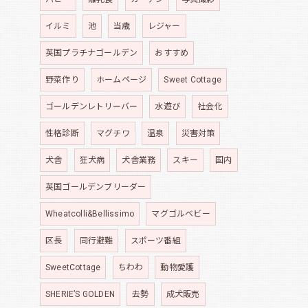
イルミ
池
当歳
レジャー
英国プラチナゴールデン
おすすめ
野菜作り
ホームページ
Sweet Cottage
ゴールデンレトリーバー
水遊び
社会化
性格診断
マグチワ
温泉
災害対策
犬舎
狂犬病
犬舎業務
スキー
国内
英国ゴールデンブリーダー
Wheatcolli&Bellissimo
マグゴルベビー
区長
同行避難
スポーツ番組
SweetCottage
ちわわ
動物愛護
SHERIE’S GOLDEN
去勢
成犬販売