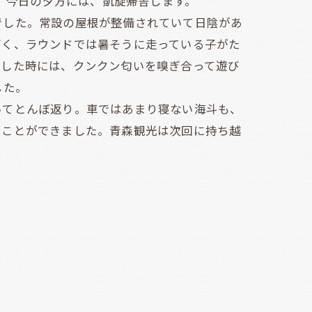
した。今日の夕方には、凱旋帰舎します。
した。常設の屋根が整備されていて日陰があ
高く、ラウンドでは暑そうに走っている子がた
会した時には、クンクン匂いを嗅ぎ合って遊び
した。
てとんぼ返り。車ではあまり寝ない海斗も、
ることができました。青森観光は次回に持ち越