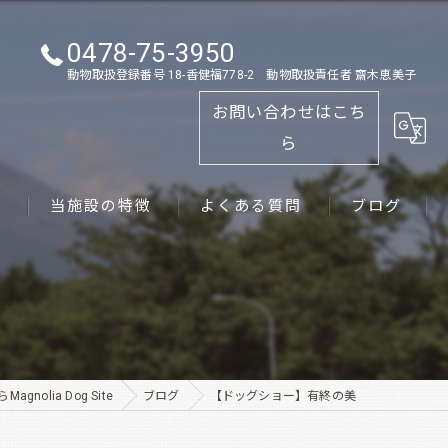
0478-75-3950
動物取扱登録番号 18-香健福778-2 動物取扱責任者 齋木恵美子
お問い合わせはこち
ら
ス
当施設の特徴
よくある質問
ブログ
ゴールデンレトリーバー
パピー
ペット
nolia Dog Site
ブログ
【ドッグショー】有終の美
犬舎