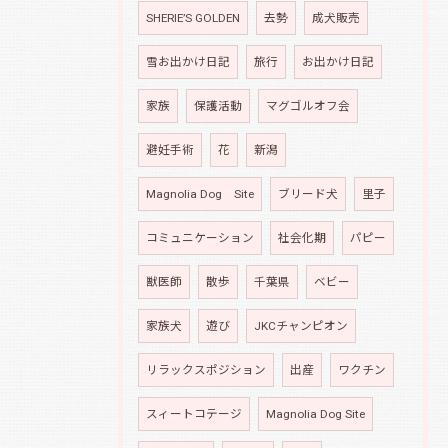
SHERIE’S GOLDEN
去勢
成犬販売
雪お出かけ日記
旅行
お出かけ日記
家族
保護活動
マグゴルオフ会
避妊手術
花
新潟
Magnolia Dog Site
ブリード犬
里子
コミュニケーション
社会化期
パピー
獣医師
散歩
千葉県
ベビー
家族犬
遊び
JKCチャンピオン
リラックスポジション
出産
ワクチン
スィートコテージ
Magnolia Dog Site