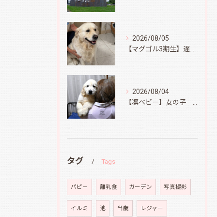
2026/08/05
【マグゴル3期生】遅ればせながら
2026/08/04
【凛ベビー】女の子 Ⅱ
タグ
Tags
パピ－
離乳食
ガーデン
写真撮影
イルミ
池
当歳
レジャー