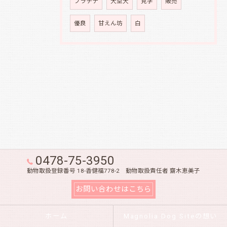
プラチナ
大型犬
見学
販売
優良
甘えん坊
白
0478-75-3950
動物取扱登録番号 18-香健福778-2 動物取扱責任者 齋木恵美子
お問い合わせはこちら
ホーム
Magnolia Dog Siteの想い