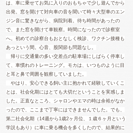
は、車に乗せてお気に入りのおもちゃで少し遊んでから
出発。窓を開けて対向車の音を聞いて時々大型車のエン
ジン音に驚きながら、病院到着。待ち時間があったの
で、また窓を開けて車観察。時間になったので診察室
へ。初めての診察台もおとなしく検診、ワクチン接種も
あっという間。心音、股関節も問題なし。
帰りに交通量の多い交差点の駐車場にしばらく停車し
て、車慣れのトレーニング。モカは、いつものように目
と耳と鼻で周囲を観察していました。
やはり、安心できる飼い主に抱かれて経験していくこ
とは、社会化期にはとても大切だということを実感しま
した。正直なところ、シャロンやエマの時は余裕がなか
ったので、ここまで丁寧にはできませんでした。でも、
第二社会化期（14週から1歳2ヶ月位、１歳６ヶ月という
学説もあり）に車に乗る機会を多くしたので、
結果的に