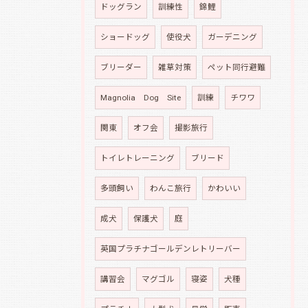
ドッグラン
訓練性
錦鯉
ショードッグ
使役犬
ガーデニング
ブリーダー
雑草対策
ペット同行避難
Magnolia Dog Site
訓練
チワワ
関東
オフ会
撮影旅行
トイレトレーニング
ブリード
多頭飼い
わんこ旅行
かわいい
成犬
保護犬
庭
英国プラチナゴールデンレトリーバー
講習会
マグゴル
寝姿
犬種