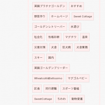
英国プラチナゴールデン
おすすめ
野菜作り
ホームページ
Sweet Cottage
ゴールデンレトリーバー
水遊び
社会化
性格診断
マグチワ
温泉
災害対策
犬舎
狂犬病
犬舎業務
スキー
国内
英国ゴールデンブリーダー
Wheatcolli&Bellissimo
マグゴルベビー
区長
同行避難
スポーツ番組
SweetCottage
ちわわ
動物愛護