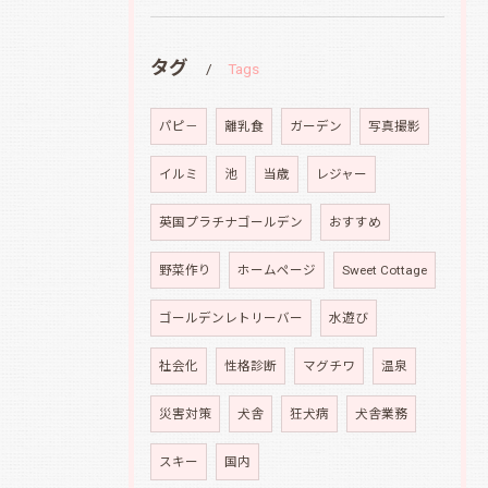
タグ
Tags
パピ－
離乳食
ガーデン
写真撮影
イルミ
池
当歳
レジャー
英国プラチナゴールデン
おすすめ
野菜作り
ホームページ
Sweet Cottage
ゴールデンレトリーバー
水遊び
社会化
性格診断
マグチワ
温泉
災害対策
犬舎
狂犬病
犬舎業務
スキー
国内