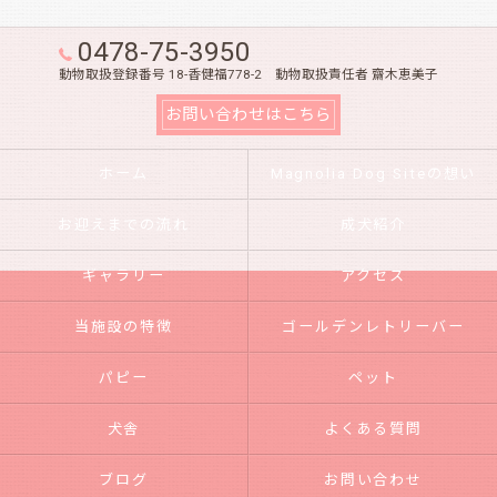
0478-75-3950
動物取扱登録番号 18-香健福778-2 動物取扱責任者 齋木恵美子
お問い合わせはこちら
ホーム
Magnolia Dog Siteの想い
お迎えまでの流れ
成犬紹介
ギャラリー
アクセス
当施設の特徴
ゴールデンレトリーバー
パピー
ペット
犬舎
よくある質問
ブログ
お問い合わせ