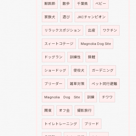
獣医師
散歩
千葉県
ベビー
家族犬
遊び
JKCチャンピオン
リラックスポジション
出産
ワクチン
スィートコテージ
Magnolia Dog Site
ドッグラン
訓練性
錦鯉
ショードッグ
使役犬
ガーデニング
ブリーダー
雑草対策
ペット同行避難
Magnolia Dog Site
訓練
チワワ
関東
オフ会
撮影旅行
トイレトレーニング
ブリード