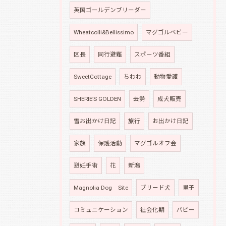
英国ゴールデンブリーダー
Wheatcolli&Bellissimo
マグゴルベビー
区長
同行避難
スポーツ番組
SweetCottage
ちわわ
動物愛護
SHERIE’S GOLDEN
去勢
成犬販売
雪お出かけ日記
旅行
お出かけ日記
家族
保護活動
マグゴルオフ会
避妊手術
花
新潟
Magnolia Dog Site
ブリード犬
里子
コミュニケーション
社会化期
パピー