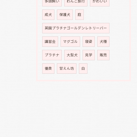
多頭飼い
わんこ旅行
かわいい
成犬
保護犬
庭
英国プラチナゴールデンレトリーバー
講習会
マグゴル
寝姿
犬種
プラチナ
大型犬
見学
販売
優良
甘えん坊
白