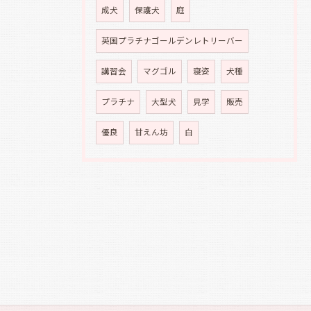
成犬
保護犬
庭
英国プラチナゴールデンレトリーバー
講習会
マグゴル
寝姿
犬種
プラチナ
大型犬
見学
販売
優良
甘えん坊
白