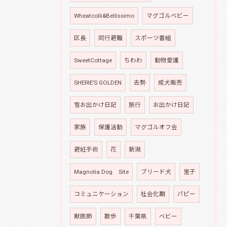
Wheatcolli&Bellissimo
マグゴルベビー
区長
同行避難
スポーツ番組
SweetCottage
ちわわ
動物愛護
SHERIE’S GOLDEN
去勢
成犬販売
雪お出かけ日記
旅行
お出かけ日記
家族
保護活動
マグゴルオフ会
避妊手術
花
新潟
Magnolia Dog Site
ブリード犬
里子
コミュニケーション
社会化期
パピー
獣医師
散歩
千葉県
ベビー