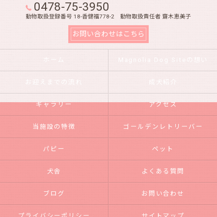
0478-75-3950
動物取扱登録番号 18-香健福778-2 動物取扱責任者 齋木恵美子
お問い合わせはこちら
ホーム
Magnolia Dog Siteの想い
お迎えまでの流れ
成犬紹介
ギャラリー
アクセス
当施設の特徴
ゴールデンレトリーバー
パピー
ペット
犬舎
よくある質問
ブログ
お問い合わせ
プライバシーポリシー
サイトマップ