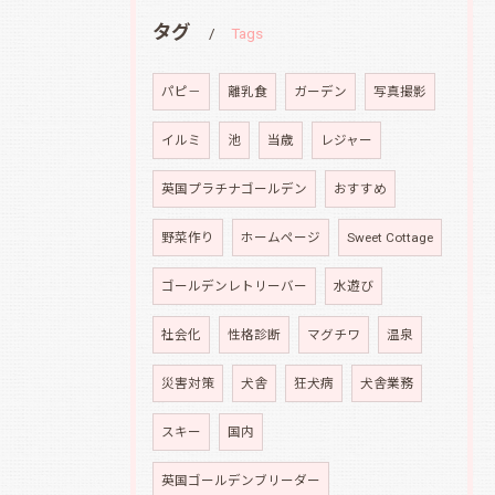
タグ
Tags
パピ－
離乳食
ガーデン
写真撮影
イルミ
池
当歳
レジャー
英国プラチナゴールデン
おすすめ
野菜作り
ホームページ
Sweet Cottage
ゴールデンレトリーバー
水遊び
社会化
性格診断
マグチワ
温泉
災害対策
犬舎
狂犬病
犬舎業務
スキー
国内
英国ゴールデンブリーダー