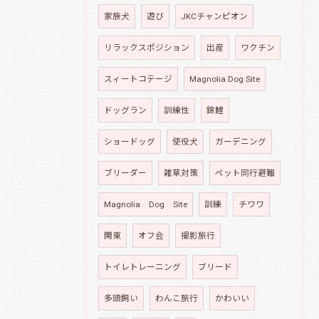
家族犬
遊び
JKCチャンピオン
リラックスポジション
出産
ワクチン
スィートコテージ
Magnolia Dog Site
ドッグラン
訓練性
錦鯉
ショードッグ
使役犬
ガーデニング
ブリーダー
雑草対策
ペット同行避難
Magnolia Dog Site
訓練
チワワ
関東
オフ会
撮影旅行
トイレトレーニング
ブリード
多頭飼い
わんこ旅行
かわいい