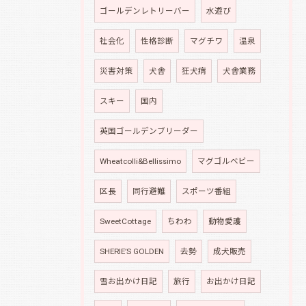
ゴールデンレトリーバー
水遊び
社会化
性格診断
マグチワ
温泉
災害対策
犬舎
狂犬病
犬舎業務
スキー
国内
英国ゴールデンブリーダー
Wheatcolli&Bellissimo
マグゴルベビー
区長
同行避難
スポーツ番組
SweetCottage
ちわわ
動物愛護
SHERIE’S GOLDEN
去勢
成犬販売
雪お出かけ日記
旅行
お出かけ日記