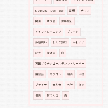
ブリーダー
雑草対策
ペット同行避難
Magnolia Dog Site
訓練
チワワ
関東
オフ会
撮影旅行
トイレトレーニング
ブリード
多頭飼い
わんこ旅行
かわいい
成犬
保護犬
庭
英国プラチナゴールデンレトリーバー
講習会
マグゴル
寝姿
犬種
プラチナ
大型犬
見学
販売
優良
甘えん坊
白