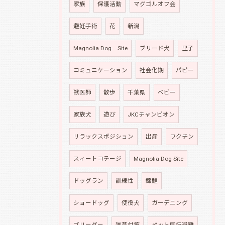
家族
保護活動
マグゴルオフ会
避妊手術
花
新潟
Magnolia Dog Site
ブリード犬
里子
コミュニケーション
社会化期
パピー
獣医師
散歩
千葉県
ベビー
家族犬
遊び
JKCチャンピオン
リラックスポジション
出産
ワクチン
スィートコテージ
Magnolia Dog Site
ドッグラン
訓練性
錦鯉
ショードッグ
使役犬
ガーデニング