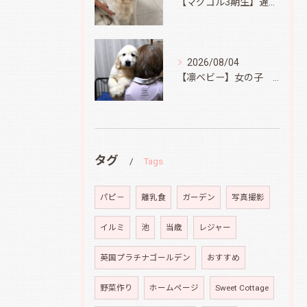
【マグゴル3期生】遅ればせながら
2026/08/04
【凛ベビー】女の子 Ⅱ
タグ
Tags
パピ－
離乳食
ガーデン
写真撮影
イルミ
池
当歳
レジャー
英国プラチナゴールデン
おすすめ
野菜作り
ホームページ
Sweet Cottage