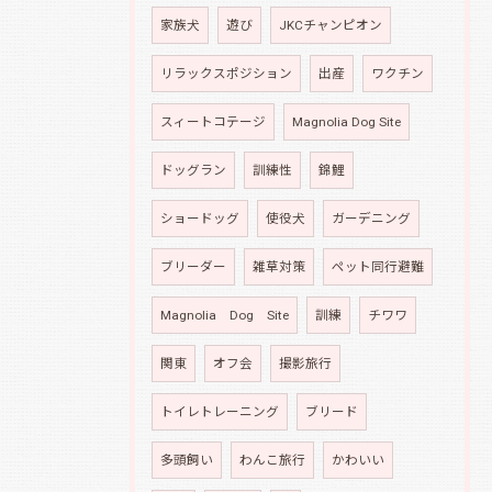
家族犬
遊び
JKCチャンピオン
リラックスポジション
出産
ワクチン
スィートコテージ
Magnolia Dog Site
ドッグラン
訓練性
錦鯉
ショードッグ
使役犬
ガーデニング
ブリーダー
雑草対策
ペット同行避難
Magnolia Dog Site
訓練
チワワ
関東
オフ会
撮影旅行
トイレトレーニング
ブリード
多頭飼い
わんこ旅行
かわいい