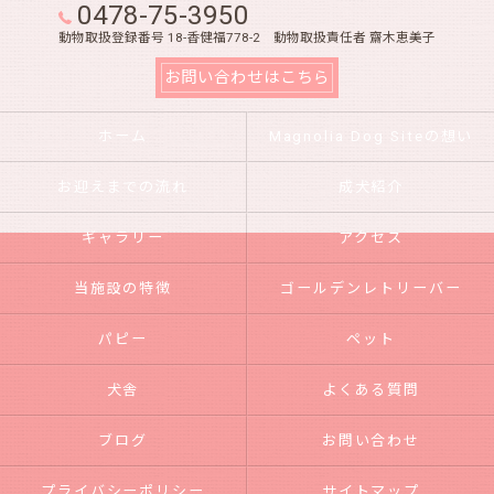
0478-75-3950
動物取扱登録番号 18-香健福778-2 動物取扱責任者 齋木恵美子
お問い合わせはこちら
ホーム
Magnolia Dog Siteの想い
お迎えまでの流れ
成犬紹介
ギャラリー
アクセス
当施設の特徴
ゴールデンレトリーバー
パピー
ペット
犬舎
よくある質問
ブログ
お問い合わせ
プライバシーポリシー
サイトマップ