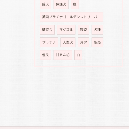
成犬
保護犬
庭
英国プラチナゴールデンレトリーバー
講習会
マグゴル
寝姿
犬種
プラチナ
大型犬
見学
販売
優良
甘えん坊
白