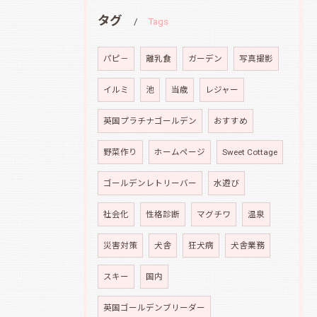
タグ
Tags
パピ－
離乳食
ガーデン
写真撮影
イルミ
池
当歳
レジャー
英国プラチナゴールデン
おすすめ
野菜作り
ホームページ
Sweet Cottage
ゴールデンレトリーバー
水遊び
社会化
性格診断
マグチワ
温泉
災害対策
犬舎
狂犬病
犬舎業務
スキー
国内
英国ゴールデンブリーダー