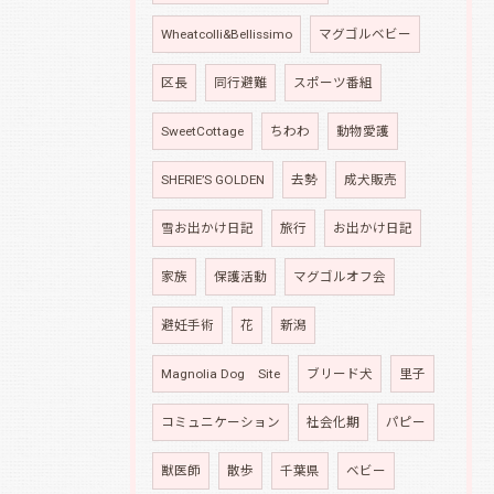
Wheatcolli&Bellissimo
マグゴルベビー
区長
同行避難
スポーツ番組
SweetCottage
ちわわ
動物愛護
SHERIE’S GOLDEN
去勢
成犬販売
雪お出かけ日記
旅行
お出かけ日記
家族
保護活動
マグゴルオフ会
避妊手術
花
新潟
Magnolia Dog Site
ブリード犬
里子
コミュニケーション
社会化期
パピー
獣医師
散歩
千葉県
ベビー