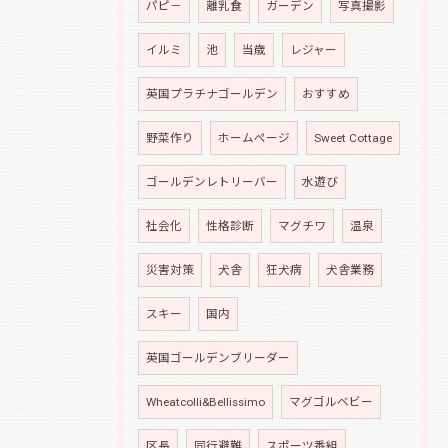
パピ－
離乳食
ガーデン
写真撮影
イルミ
池
当歳
レジャー
英国プラチナゴールデン
おすすめ
野菜作り
ホームページ
Sweet Cottage
ゴールデンレトリーバー
水遊び
社会化
性格診断
マグチワ
温泉
災害対策
犬舎
狂犬病
犬舎業務
スキー
国内
英国ゴールデンブリーダー
Wheatcolli&Bellissimo
マグゴルベビー
区長
同行避難
スポーツ番組