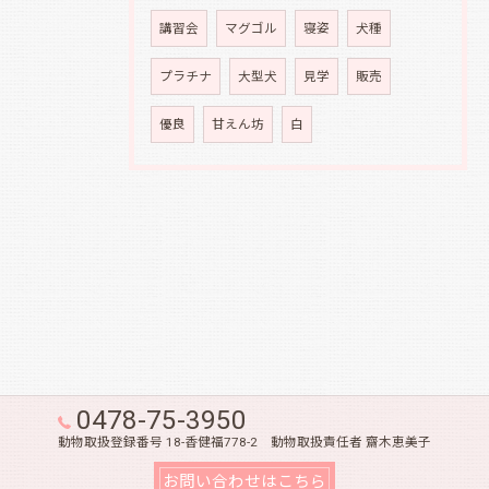
講習会
マグゴル
寝姿
犬種
プラチナ
大型犬
見学
販売
優良
甘えん坊
白
0478-75-3950
動物取扱登録番号 18-香健福778-2 動物取扱責任者 齋木恵美子
お問い合わせはこちら