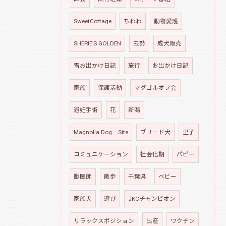
SweetCottage
ちわわ
動物愛護
SHERIE’S GOLDEN
去勢
成犬販売
雪お出かけ日記
旅行
お出かけ日記
家族
保護活動
マグゴルオフ会
避妊手術
花
新潟
Magnolia Dog Site
ブリード犬
里子
コミュニケーション
社会化期
パピー
獣医師
散歩
千葉県
ベビー
家族犬
遊び
JKCチャンピオン
リラックスポジション
出産
ワクチン