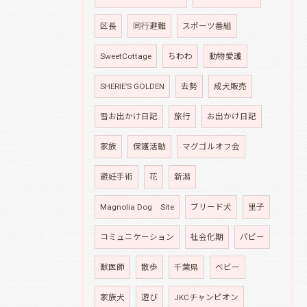
区長
同行避難
スポーツ番組
SweetCottage
ちわわ
動物愛護
SHERIE’S GOLDEN
去勢
成犬販売
雪お出かけ日記
旅行
お出かけ日記
家族
保護活動
マグゴルオフ会
避妊手術
花
新潟
Magnolia Dog Site
ブリード犬
里子
コミュニケーション
社会化期
パピー
獣医師
散歩
千葉県
ベビー
家族犬
遊び
JKCチャンピオン