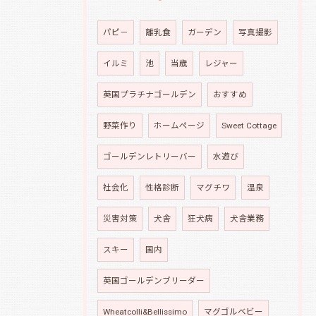
パピ－
離乳食
ガーデン
写真撮影
イルミ
池
当歳
レジャー
英国プラチナゴールデン
おすすめ
野菜作り
ホームページ
Sweet Cottage
ゴールデンレトリーバー
水遊び
社会化
性格診断
マグチワ
温泉
災害対策
犬舎
狂犬病
犬舎業務
スキー
国内
英国ゴールデンブリーダー
Wheatcolli&Bellissimo
マグゴルベビー