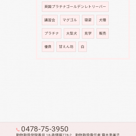
英国プラチナゴールデンレトリーバー
講習会
マグゴル
寝姿
犬種
プラチナ
大型犬
見学
販売
優良
甘えん坊
白
0478-75-3950
動物取扱登録番号 18-香健福778-2 動物取扱責任者 齋木恵美子