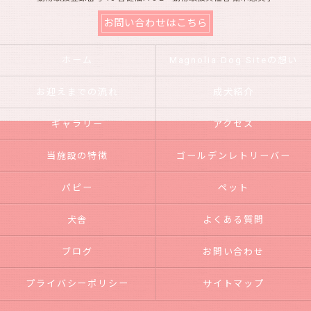
お問い合わせはこちら
ホーム
Magnolia Dog Siteの想い
お迎えまでの流れ
成犬紹介
ギャラリー
アクセス
当施設の特徴
ゴールデンレトリーバー
パピー
ペット
犬舎
よくある質問
ブログ
お問い合わせ
プライバシーポリシー
サイトマップ