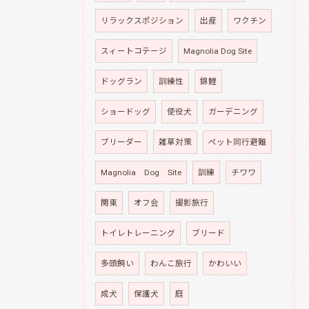
リラックスポジション
出産
ワクチン
スィートコテージ
Magnolia Dog Site
ドッグラン
訓練性
錦鯉
ショードッグ
使役犬
ガーデニング
ブリーダー
雑草対策
ペット同行避難
Magnolia Dog Site
訓練
チワワ
関東
オフ会
撮影旅行
トイレトレーニング
ブリード
多頭飼い
わんこ旅行
かわいい
成犬
保護犬
庭