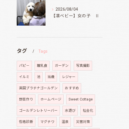
2026/08/04
【凛ベビー】女の子 Ⅱ
タグ
Tags
パピ－
離乳食
ガーデン
写真撮影
イルミ
池
当歳
レジャー
英国プラチナゴールデン
おすすめ
野菜作り
ホームページ
Sweet Cottage
ゴールデンレトリーバー
水遊び
社会化
性格診断
マグチワ
温泉
災害対策