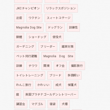
JKCチャンピオン
リラックスポジション
出産
ワクチン
スィートコテージ
Magnolia Dog Site
ドッグラン
訓練性
錦鯉
ショードッグ
使役犬
ガーデニング
ブリーダー
雑草対策
ペット同行避難
Magnolia Dog Site
訓練
チワワ
関東
オフ会
撮影旅行
トイレトレーニング
ブリード
多頭飼い
わんこ旅行
かわいい
成犬
保護犬
庭
英国プラチナゴールデンレトリーバー
講習会
マグゴル
寝姿
犬種