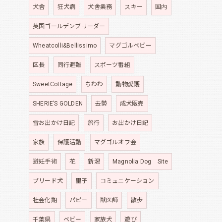
犬舎
狂犬病
犬舎業務
スキー
国内
英国ゴールデンブリーダー
Wheatcolli&Bellissimo
マグゴルベビー
区長
同行避難
スポーツ番組
SweetCottage
ちわわ
動物愛護
SHERIE’S GOLDEN
去勢
成犬販売
雪お出かけ日記
旅行
お出かけ日記
家族
保護活動
マグゴルオフ会
避妊手術
花
新潟
Magnolia Dog Site
ブリード犬
里子
コミュニケーション
社会化期
パピー
獣医師
散歩
千葉県
ベビー
家族犬
遊び