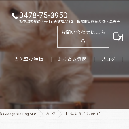
0478-75-3950
動物取扱登録番号 18-香健福778-2 動物取扱責任者 齋木恵美子
お問い合わせはこち
ら
ス
当施設の特徴
よくある質問
ブログ
ゴールデンレトリーバー
パピー
ペット
gnolia Dog Site
ブログ
【おはようございます】
犬舎