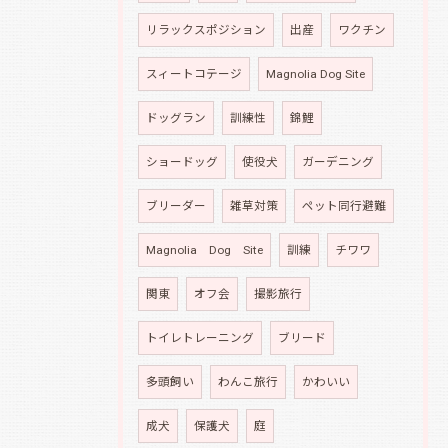
リラックスポジション
出産
ワクチン
スィートコテージ
Magnolia Dog Site
ドッグラン
訓練性
錦鯉
ショードッグ
使役犬
ガーデニング
ブリーダー
雑草対策
ペット同行避難
Magnolia Dog Site
訓練
チワワ
関東
オフ会
撮影旅行
トイレトレーニング
ブリード
多頭飼い
わんこ旅行
かわいい
成犬
保護犬
庭