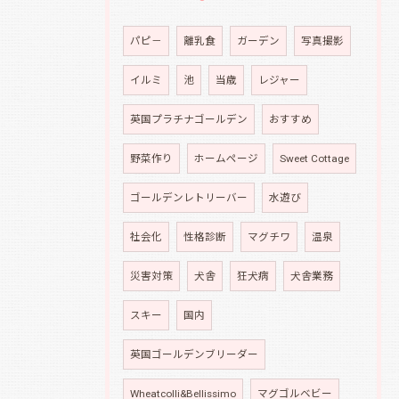
パピ－
離乳食
ガーデン
写真撮影
イルミ
池
当歳
レジャー
英国プラチナゴールデン
おすすめ
野菜作り
ホームページ
Sweet Cottage
ゴールデンレトリーバー
水遊び
社会化
性格診断
マグチワ
温泉
災害対策
犬舎
狂犬病
犬舎業務
スキー
国内
英国ゴールデンブリーダー
Wheatcolli&Bellissimo
マグゴルベビー