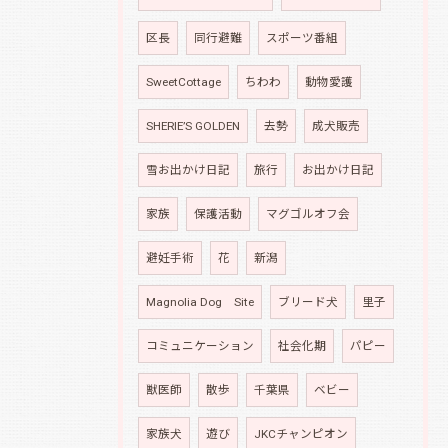
区長
同行避難
スポーツ番組
SweetCottage
ちわわ
動物愛護
SHERIE’S GOLDEN
去勢
成犬販売
雪お出かけ日記
旅行
お出かけ日記
家族
保護活動
マグゴルオフ会
避妊手術
花
新潟
Magnolia Dog Site
ブリード犬
里子
コミュニケーション
社会化期
パピー
獣医師
散歩
千葉県
ベビー
家族犬
遊び
JKCチャンピオン