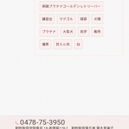
英国プラチナゴールデンレトリーバー
講習会
マグゴル
寝姿
犬種
プラチナ
大型犬
見学
販売
優良
甘えん坊
白
0478-75-3950
動物取扱登録番号 18-香健福778-2 動物取扱責任者 齋木恵美子