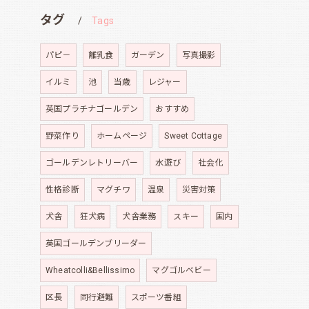
タグ
Tags
パピ－
離乳食
ガーデン
写真撮影
イルミ
池
当歳
レジャー
英国プラチナゴールデン
おすすめ
野菜作り
ホームページ
Sweet Cottage
ゴールデンレトリーバー
水遊び
社会化
性格診断
マグチワ
温泉
災害対策
犬舎
狂犬病
犬舎業務
スキー
国内
英国ゴールデンブリーダー
Wheatcolli&Bellissimo
マグゴルベビー
区長
同行避難
スポーツ番組