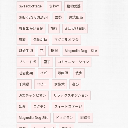
SweetCottage
ちわわ
動物愛護
SHERIE’S GOLDEN
去勢
成犬販売
雪お出かけ日記
旅行
お出かけ日記
家族
保護活動
マグゴルオフ会
避妊手術
花
新潟
Magnolia Dog Site
ブリード犬
里子
コミュニケーション
社会化期
パピー
獣医師
散歩
千葉県
ベビー
家族犬
遊び
JKCチャンピオン
リラックスポジション
出産
ワクチン
スィートコテージ
Magnolia Dog Site
ドッグラン
訓練性