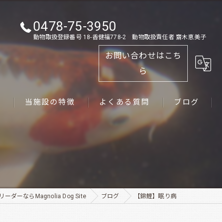
0478-75-3950
動物取扱登録番号 18-香健福778-2 動物取扱責任者 齋木恵美子
お問い合わせはこち
ら
ス
当施設の特徴
よくある質問
ブログ
ゴールデンレトリーバー
パピー
ペット
ダーならMagnolia Dog Site
ブログ
【錦鯉】眠り病
犬舎