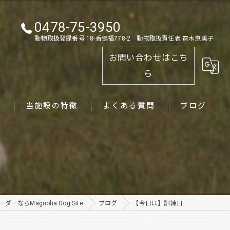
0478-75-3950
動物取扱登録番号 18-香健福778-2 動物取扱責任者 齋木恵美子
お問い合わせはこち
ら
ス
当施設の特徴
よくある質問
ブログ
ゴールデンレトリーバー
パピー
ペット
ーならMagnolia Dog Site
ブログ
【今日は】訓練日
犬舎