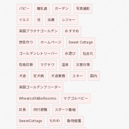
パピ－
離乳食
ガーデン
写真撮影
イルミ
池
当歳
レジャー
英国プラチナゴールデン
おすすめ
野菜作り
ホームページ
Sweet Cottage
ゴールデンレトリーバー
水遊び
社会化
性格診断
マグチワ
温泉
災害対策
犬舎
狂犬病
犬舎業務
スキー
国内
英国ゴールデンブリーダー
Wheatcolli&Bellissimo
マグゴルベビー
区長
同行避難
スポーツ番組
SweetCottage
ちわわ
動物愛護