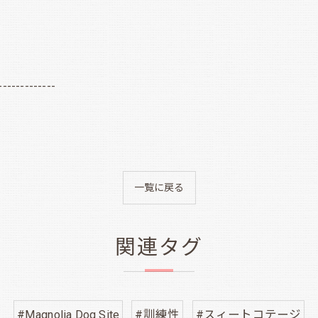
-------------
一覧に戻る
関連タグ
#Magnolia Dog Site
#訓練性
#スィートコテージ