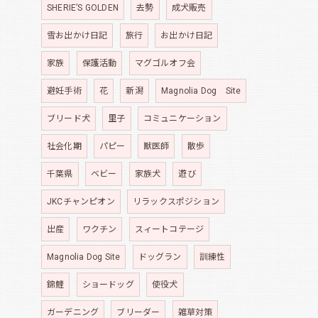
SHERIE’S GOLDEN
去勢
成犬販売
雪お出かけ日記
旅行
お出かけ日記
家族
保護活動
マグゴルオフ会
避妊手術
花
新潟
Magnolia Dog Site
ブリード犬
里子
コミュニケーション
社会化期
パピー
獣医師
散歩
千葉県
ベビー
家族犬
遊び
JKCチャンピオン
リラックスポジション
出産
ワクチン
スィートコテージ
Magnolia Dog Site
ドッグラン
訓練性
錦鯉
ショードッグ
使役犬
ガーデニング
ブリーダー
雑草対策