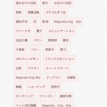
雪お出かけ日記
旅行
お出かけ日記
家族
保護活動
マグゴルオフ会
避妊手術
花
新潟
Magnolia Dog Site
ブリード犬
里子
コミュニケーション
社会化期
パピー
獣医師
散歩
千葉県
ベビー
家族犬
遊び
JKCチャンピオン
リラックスポジション
出産
ワクチン
スィートコテージ
Magnolia Dog Site
ドッグラン
訓練性
錦鯉
ショードッグ
使役犬
ガーデニング
ブリーダー
雑草対策
ペット同行避難
Magnolia Dog Site