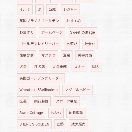
イルミ
池
当歳
レジャー
英国プラチナゴールデン
おすすめ
野菜作り
ホームページ
Sweet Cottage
ゴールデンレトリーバー
水遊び
社会化
性格診断
マグチワ
温泉
災害対策
犬舎
狂犬病
犬舎業務
スキー
国内
英国ゴールデンブリーダー
Wheatcolli&Bellissimo
マグゴルベビー
区長
同行避難
スポーツ番組
SweetCottage
ちわわ
動物愛護
SHERIE’S GOLDEN
去勢
成犬販売