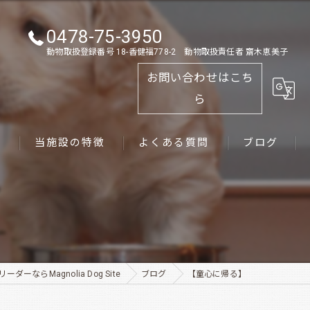
0478-75-3950
動物取扱登録番号 18-香健福778-2 動物取扱責任者 齋木恵美子
お問い合わせはこち
ら
ス
当施設の特徴
よくある質問
ブログ
ゴールデンレトリーバー
パピー
ペット
ダーならMagnolia Dog Site
ブログ
【童心に帰る】
犬舎