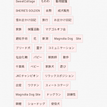
SweetCottage
ちわわ
動物愛護
SHERIE’S GOLDEN
去勢
成犬販売
雪お出かけ日記
旅行
お出かけ日記
家族
保護活動
マグゴルオフ会
避妊手術
花
新潟
Magnolia Dog Site
ブリード犬
里子
コミュニケーション
社会化期
パピー
獣医師
散歩
千葉県
ベビー
家族犬
遊び
JKCチャンピオン
リラックスポジション
出産
ワクチン
スィートコテージ
Magnolia Dog Site
ドッグラン
訓練性
錦鯉
ショードッグ
使役犬