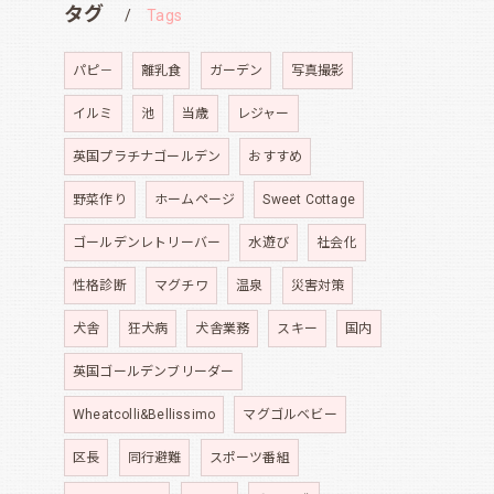
タグ
Tags
パピ－
離乳食
ガーデン
写真撮影
イルミ
池
当歳
レジャー
英国プラチナゴールデン
おすすめ
野菜作り
ホームページ
Sweet Cottage
ゴールデンレトリーバー
水遊び
社会化
性格診断
マグチワ
温泉
災害対策
犬舎
狂犬病
犬舎業務
スキー
国内
英国ゴールデンブリーダー
Wheatcolli&Bellissimo
マグゴルベビー
区長
同行避難
スポーツ番組