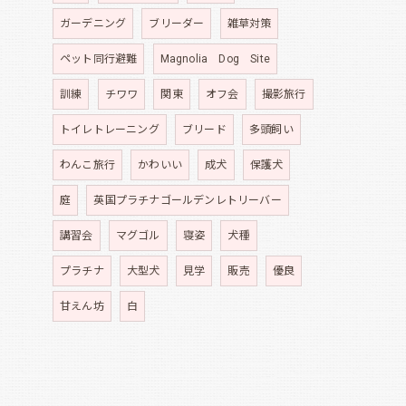
ガーデニング
ブリーダー
雑草対策
ペット同行避難
Magnolia Dog Site
訓練
チワワ
関東
オフ会
撮影旅行
トイレトレーニング
ブリード
多頭飼い
わんこ旅行
かわいい
成犬
保護犬
庭
英国プラチナゴールデンレトリーバー
講習会
マグゴル
寝姿
犬種
プラチナ
大型犬
見学
販売
優良
甘えん坊
白