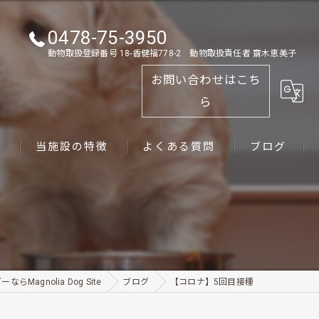
0478-75-3950
動物取扱登録番号 18-香健福778-2 動物取扱責任者 齋木恵美子
お問い合わせはこち
ら
ス
当施設の特徴
よくある質問
ブログ
ゴールデンレトリーバー
パピー
ペット
Magnolia Dog Site
ブログ
【コロナ】5回目接種
犬舎