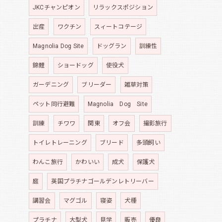
JKCチャンピオン
リラックスポジション
出産
ワクチン
スィートコテージ
Magnolia Dog Site
ドッグラン
訓練性
錦鯉
ショードッグ
使役犬
ガーデニング
ブリーダー
雑草対策
ペット同行避難
Magnolia Dog Site
訓練
チワワ
関東
オフ会
撮影旅行
トイレトレーニング
ブリード
多頭飼い
わんこ旅行
かわいい
成犬
保護犬
庭
英国プラチナゴールデンレトリーバー
講習会
マグゴル
寝姿
犬種
プラチナ
大型犬
見学
販売
優良