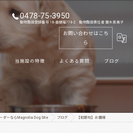
0478-75-3950
動物取扱登録番号 18-香健福778-2 動物取扱責任者 齋木恵美子
お問い合わせはこち
ら
ス
当施設の特徴
よくある質問
ブログ
ゴールデンレトリーバー
パピー
ペット
ーならMagnolia Dog Site
ブログ
【初節句】お雛様
犬舎