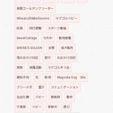
英国ゴールデンブリーダー
Wheatcolli&Bellissimo
マグゴルベビー
区長
同行避難
スポーツ番組
SweetCottage
ちわわ
動物愛護
SHERIE’S GOLDEN
去勢
成犬販売
雪お出かけ日記
旅行
お出かけ日記
家族
保護活動
マグゴルオフ会
避妊手術
花
新潟
Magnolia Dog Site
ブリード犬
里子
コミュニケーション
社会化期
パピー
獣医師
散歩
千葉県
ベビー
家族犬
遊び