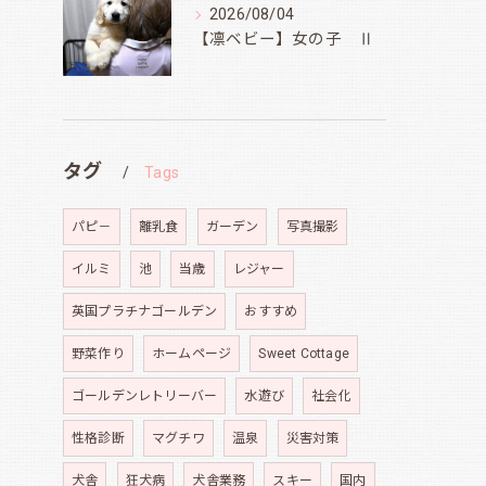
2026/08/04
【凛ベビー】女の子 Ⅱ
タグ
Tags
パピ－
離乳食
ガーデン
写真撮影
イルミ
池
当歳
レジャー
英国プラチナゴールデン
おすすめ
野菜作り
ホームページ
Sweet Cottage
ゴールデンレトリーバー
水遊び
社会化
性格診断
マグチワ
温泉
災害対策
犬舎
狂犬病
犬舎業務
スキー
国内