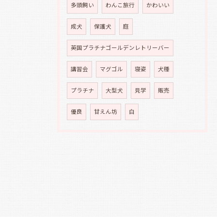
多頭飼い
わんこ旅行
かわいい
成犬
保護犬
庭
英国プラチナゴールデンレトリーバー
講習会
マグゴル
寝姿
犬種
プラチナ
大型犬
見学
販売
優良
甘えん坊
白