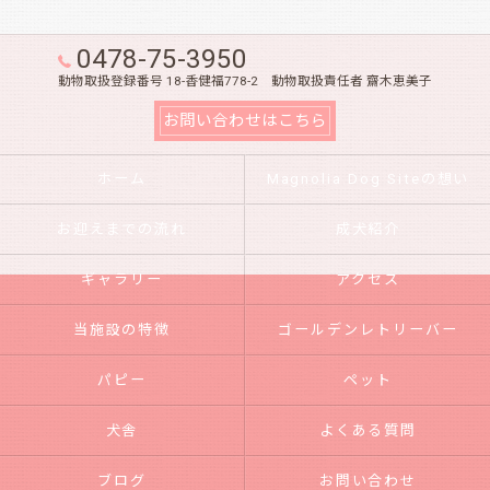
0478-75-3950
動物取扱登録番号 18-香健福778-2 動物取扱責任者 齋木恵美子
お問い合わせはこちら
ホーム
Magnolia Dog Siteの想い
お迎えまでの流れ
成犬紹介
ギャラリー
アクセス
当施設の特徴
ゴールデンレトリーバー
パピー
ペット
犬舎
よくある質問
ブログ
お問い合わせ