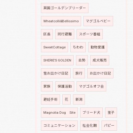
英国ゴールデンブリーダー
Wheatcolli&Bellissimo
マグゴルベビー
区長
同行避難
スポーツ番組
SweetCottage
ちわわ
動物愛護
SHERIE’S GOLDEN
去勢
成犬販売
雪お出かけ日記
旅行
お出かけ日記
家族
保護活動
マグゴルオフ会
避妊手術
花
新潟
Magnolia Dog Site
ブリード犬
里子
コミュニケーション
社会化期
パピー