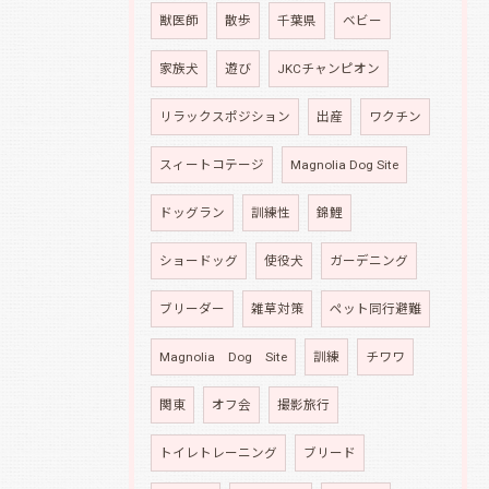
獣医師
散歩
千葉県
ベビー
家族犬
遊び
JKCチャンピオン
リラックスポジション
出産
ワクチン
スィートコテージ
Magnolia Dog Site
ドッグラン
訓練性
錦鯉
ショードッグ
使役犬
ガーデニング
ブリーダー
雑草対策
ペット同行避難
Magnolia Dog Site
訓練
チワワ
関東
オフ会
撮影旅行
トイレトレーニング
ブリード