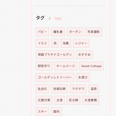
タグ
Tags
パピ－
離乳食
ガーデン
写真撮影
イルミ
池
当歳
レジャー
英国プラチナゴールデン
おすすめ
野菜作り
ホームページ
Sweet Cottage
ゴールデンレトリーバー
水遊び
社会化
性格診断
マグチワ
温泉
災害対策
犬舎
狂犬病
犬舎業務
スキー
国内