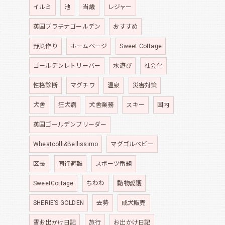
イルミ
池
当歳
レジャー
英国プラチナゴールデン
おすすめ
野菜作り
ホームページ
Sweet Cottage
ゴールデンレトリーバー
水遊び
社会化
性格診断
マグチワ
温泉
災害対策
犬舎
狂犬病
犬舎業務
スキー
国内
英国ゴールデンブリーダー
Wheatcolli&Bellissimo
マグゴルベビー
区長
同行避難
スポーツ番組
SweetCottage
ちわわ
動物愛護
SHERIE’S GOLDEN
去勢
成犬販売
雪お出かけ日記
旅行
お出かけ日記