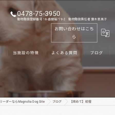
0478-75-3950
動物取扱登録番号 18-香健福778-2 動物取扱責任者 齋木恵美子
お問い合わせはこち
ら
ス
当施設の特徴
よくある質問
ブログ
ゴールデンレトリーバー
パピー
ペット
ダーならMagnolia Dog Site
ブログ
【改めて】初雪
犬舎