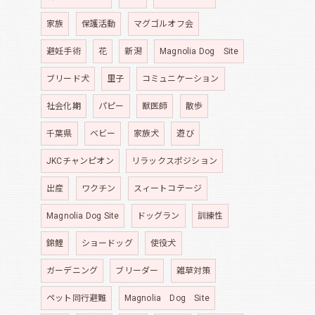
家族
保護活動
マグゴルオフ会
避妊手術
花
新潟
Magnolia Dog Site
ブリード犬
里子
コミュニケーション
社会化期
パピー
獣医師
散歩
千葉県
ベビー
家族犬
遊び
JKCチャンピオン
リラックスポジション
出産
ワクチン
スィートコテージ
Magnolia Dog Site
ドッグラン
訓練性
錦鯉
ショードッグ
使役犬
ガーデニング
ブリーダー
雑草対策
ペット同行避難
Magnolia Dog Site