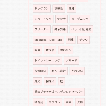
ドッグラン
訓練性
錦鯉
ショードッグ
使役犬
ガーデニング
ブリーダー
雑草対策
ペット同行避難
Magnolia Dog Site
訓練
チワワ
関東
オフ会
撮影旅行
トイレトレーニング
ブリード
多頭飼い
わんこ旅行
かわいい
成犬
保護犬
庭
英国プラチナゴールデンレトリーバー
講習会
マグゴル
寝姿
犬種