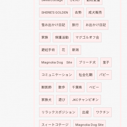
SweetCottage
ちわわ
動物愛護
SHERIE’S GOLDEN
去勢
成犬販売
雪お出かけ日記
旅行
お出かけ日記
家族
保護活動
マグゴルオフ会
避妊手術
花
新潟
Magnolia Dog Site
ブリード犬
里子
コミュニケーション
社会化期
パピー
獣医師
散歩
千葉県
ベビー
家族犬
遊び
JKCチャンピオン
リラックスポジション
出産
ワクチン
スィートコテージ
Magnolia Dog Site