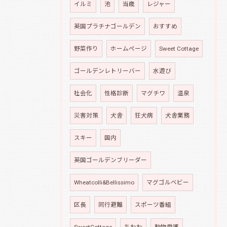
イルミ
池
当歳
レジャー
英国プラチナゴールデン
おすすめ
野菜作り
ホームページ
Sweet Cottage
ゴールデンレトリーバー
水遊び
社会化
性格診断
マグチワ
温泉
災害対策
犬舎
狂犬病
犬舎業務
スキー
国内
英国ゴールデンブリーダー
Wheatcolli&Bellissimo
マグゴルベビー
区長
同行避難
スポーツ番組