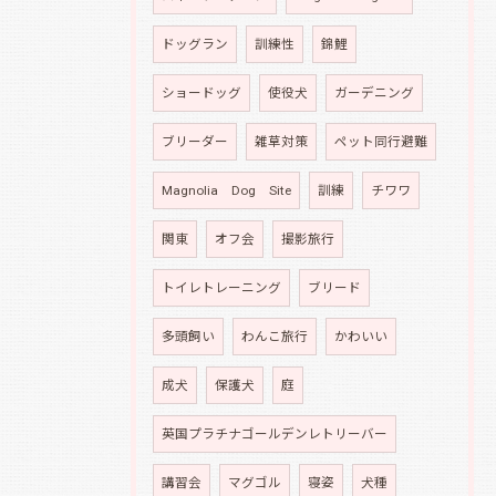
ドッグラン
訓練性
錦鯉
ショードッグ
使役犬
ガーデニング
ブリーダー
雑草対策
ペット同行避難
Magnolia Dog Site
訓練
チワワ
関東
オフ会
撮影旅行
トイレトレーニング
ブリード
多頭飼い
わんこ旅行
かわいい
成犬
保護犬
庭
英国プラチナゴールデンレトリーバー
講習会
マグゴル
寝姿
犬種