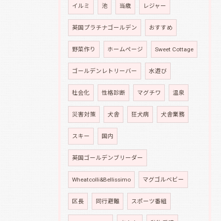
イルミ
池
当歳
レジャー
英国プラチナゴールデン
おすすめ
野菜作り
ホームページ
Sweet Cottage
ゴールデンレトリーバー
水遊び
社会化
性格診断
マグチワ
温泉
災害対策
犬舎
狂犬病
犬舎業務
スキー
国内
英国ゴールデンブリーダー
Wheatcolli&Bellissimo
マグゴルベビー
区長
同行避難
スポーツ番組