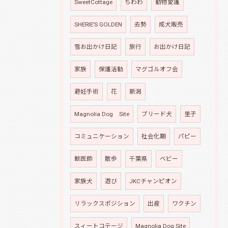
SweetCottage
ちわわ
動物愛護
SHERIE’S GOLDEN
去勢
成犬販売
雪お出かけ日記
旅行
お出かけ日記
家族
保護活動
マグゴルオフ会
避妊手術
花
新潟
Magnolia Dog Site
ブリード犬
里子
コミュニケーション
社会化期
パピー
獣医師
散歩
千葉県
ベビー
家族犬
遊び
JKCチャンピオン
リラックスポジション
出産
ワクチン
スィートコテージ
Magnolia Dog Site