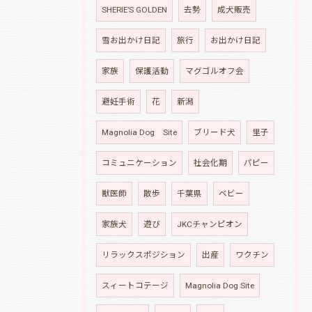
SHERIE’S GOLDEN
去勢
成犬販売
雪お出かけ日記
旅行
お出かけ日記
家族
保護活動
マグゴルオフ会
避妊手術
花
新潟
Magnolia Dog Site
ブリード犬
里子
コミュニケーション
社会化期
パピー
獣医師
散歩
千葉県
ベビー
家族犬
遊び
JKCチャンピオン
リラックスポジション
出産
ワクチン
スィートコテージ
Magnolia Dog Site