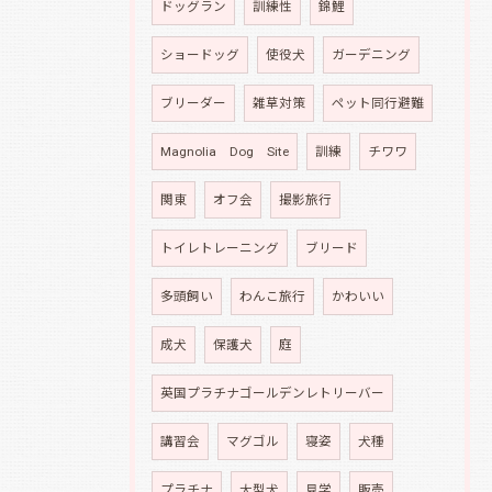
ドッグラン
訓練性
錦鯉
ショードッグ
使役犬
ガーデニング
ブリーダー
雑草対策
ペット同行避難
Magnolia Dog Site
訓練
チワワ
関東
オフ会
撮影旅行
トイレトレーニング
ブリード
多頭飼い
わんこ旅行
かわいい
成犬
保護犬
庭
英国プラチナゴールデンレトリーバー
講習会
マグゴル
寝姿
犬種
プラチナ
大型犬
見学
販売