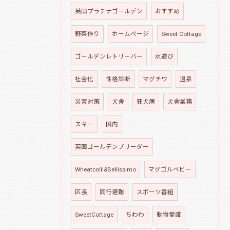
英国プラチナゴールデン
おすすめ
野菜作り
ホームページ
Sweet Cottage
ゴールデンレトリーバー
水遊び
社会化
性格診断
マグチワ
温泉
災害対策
犬舎
狂犬病
犬舎業務
スキー
国内
英国ゴールデンブリーダー
Wheatcolli&Bellissimo
マグゴルベビー
区長
同行避難
スポーツ番組
SweetCottage
ちわわ
動物愛護