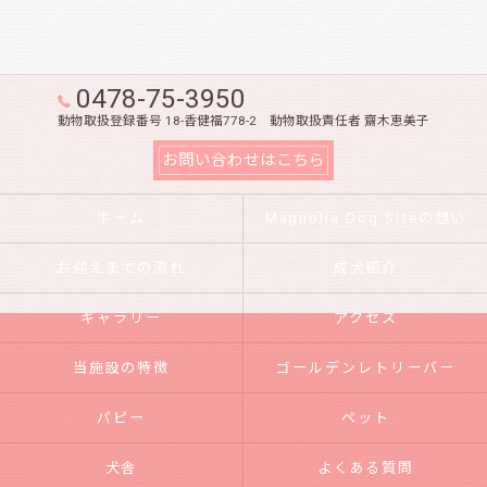
0478-75-3950
動物取扱登録番号 18-香健福778-2 動物取扱責任者 齋木恵美子
お問い合わせはこちら
ホーム
Magnolia Dog Siteの想い
お迎えまでの流れ
成犬紹介
ギャラリー
アクセス
当施設の特徴
ゴールデンレトリーバー
パピー
ペット
犬舎
よくある質問