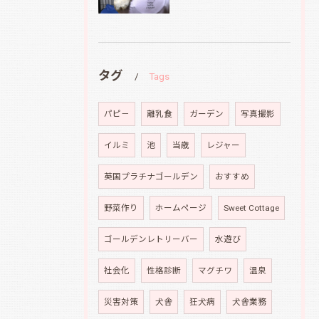
タグ
Tags
パピ－
離乳食
ガーデン
写真撮影
イルミ
池
当歳
レジャー
英国プラチナゴールデン
おすすめ
野菜作り
ホームページ
Sweet Cottage
ゴールデンレトリーバー
水遊び
社会化
性格診断
マグチワ
温泉
災害対策
犬舎
狂犬病
犬舎業務