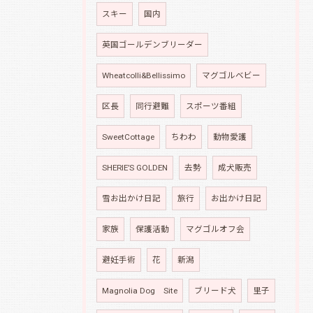
スキー
国内
英国ゴールデンブリーダー
Wheatcolli&Bellissimo
マグゴルベビー
区長
同行避難
スポーツ番組
SweetCottage
ちわわ
動物愛護
SHERIE’S GOLDEN
去勢
成犬販売
雪お出かけ日記
旅行
お出かけ日記
家族
保護活動
マグゴルオフ会
避妊手術
花
新潟
Magnolia Dog Site
ブリード犬
里子