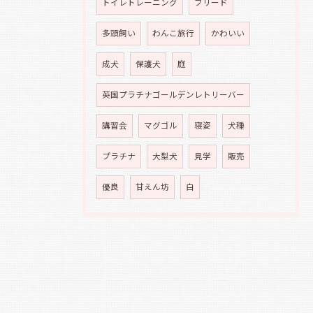
トイレトレーニング
ブリード
多頭飼い
わんこ旅行
かわいい
成犬
保護犬
庭
英国プラチナゴールデンレトリーバー
講習会
マグゴル
寝姿
犬種
プラチナ
大型犬
見学
販売
優良
甘えん坊
白