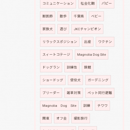
コミュニケーション
社会化期
パピー
獣医師
散歩
千葉県
ベビー
家族犬
遊び
JKCチャンピオン
リラックスポジション
出産
ワクチン
スィートコテージ
Magnolia Dog Site
ドッグラン
訓練性
錦鯉
ショードッグ
使役犬
ガーデニング
ブリーダー
雑草対策
ペット同行避難
Magnolia Dog Site
訓練
チワワ
関東
オフ会
撮影旅行