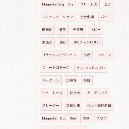
Magnolia Dog Site
ブリード犬
里子
コミュニケーション
社会化期
パピー
獣医師
散歩
千葉県
ベビー
家族犬
遊び
JKCチャンピオン
リラックスポジション
出産
ワクチン
スィートコテージ
Magnolia Dog Site
ドッグラン
訓練性
錦鯉
ショードッグ
使役犬
ガーデニング
ブリーダー
雑草対策
ペット同行避難
Magnolia Dog Site
訓練
チワワ