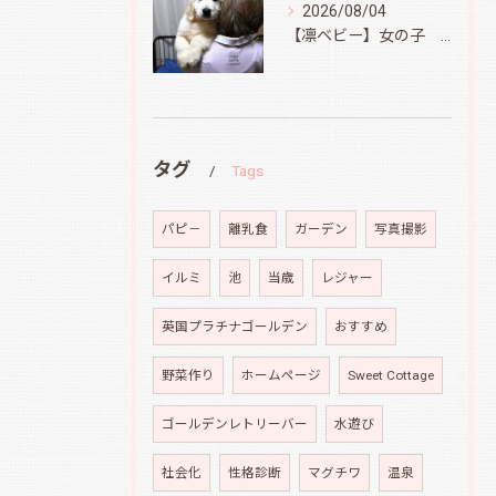
2026/08/04
【凛ベビー】女の子 Ⅱ
タグ
Tags
パピ－
離乳食
ガーデン
写真撮影
イルミ
池
当歳
レジャー
英国プラチナゴールデン
おすすめ
野菜作り
ホームページ
Sweet Cottage
ゴールデンレトリーバー
水遊び
社会化
性格診断
マグチワ
温泉