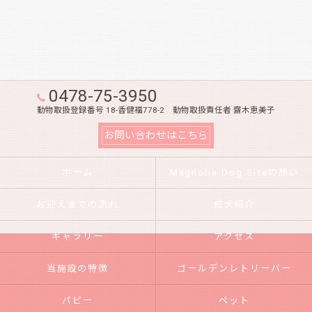
0478-75-3950
動物取扱登録番号 18-香健福778-2 動物取扱責任者 齋木恵美子
お問い合わせはこちら
ホーム
Magnolia Dog Siteの想い
お迎えまでの流れ
成犬紹介
ギャラリー
アクセス
当施設の特徴
ゴールデンレトリーバー
パピー
ペット