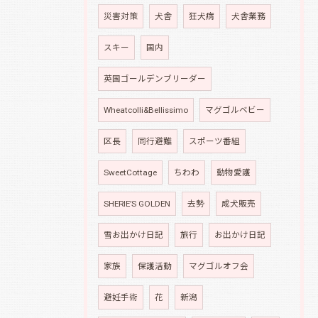
災害対策
犬舎
狂犬病
犬舎業務
スキー
国内
英国ゴールデンブリーダー
Wheatcolli&Bellissimo
マグゴルベビー
区長
同行避難
スポーツ番組
SweetCottage
ちわわ
動物愛護
SHERIE’S GOLDEN
去勢
成犬販売
雪お出かけ日記
旅行
お出かけ日記
家族
保護活動
マグゴルオフ会
避妊手術
花
新潟