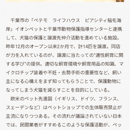
千葉市の「ペテモ ライフハウス ピアシティ稲毛海
岸」イオンペットと千葉市動物保護指導センターと連携
して、犬猫の保護と譲渡先仲介活動を進めている施設。
昨年12月のオープン以来2か月で、計14匹を譲渡。同店
が力を入れているのが、譲渡に当たっての”適性飼育に関
する学び”の提供。適切な飼育環境や飼育用品の知識、マ
イクロチップ装着や不妊・去勢手術の重要性など、飼い
主になる心構えをまず知ってもらうことで、保護動物に
なってしまう犬猫を減らすことを目的にしている。
欧米のペット先進国（イギリス、ドイツ、フランス、
スェーデンなど）はペットショップでの生体販売禁止が
主流になりつつある。その流れが議論されていない日本
では、民間業者がすすめるこのような保護活動が、ペッ