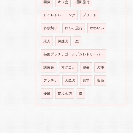
関東
オフ会
撮影旅行
トイレトレーニング
ブリード
多頭飼い
わんこ旅行
かわいい
成犬
保護犬
庭
英国プラチナゴールデンレトリーバー
講習会
マグゴル
寝姿
犬種
プラチナ
大型犬
見学
販売
優良
甘えん坊
白