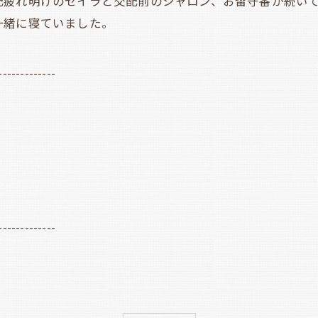
疲れ明けのセイラと交配前のシャロン、お留守番が続いて
一緒に寝ていました。
-------------
-------------