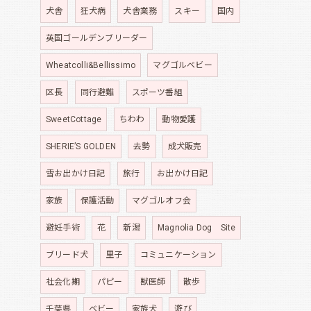
犬舎
狂犬病
犬舎業務
スキー
国内
英国ゴールデンブリーダー
Wheatcolli&Bellissimo
マグゴルベビー
区長
同行避難
スポーツ番組
SweetCottage
ちわわ
動物愛護
SHERIE’S GOLDEN
去勢
成犬販売
雪お出かけ日記
旅行
お出かけ日記
家族
保護活動
マグゴルオフ会
避妊手術
花
新潟
Magnolia Dog Site
ブリード犬
里子
コミュニケーション
社会化期
パピー
獣医師
散歩
千葉県
ベビー
家族犬
遊び