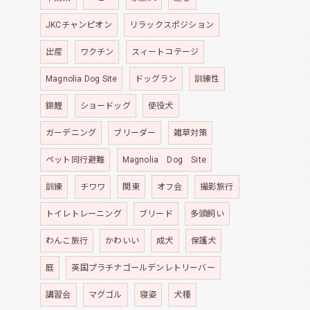
JKCチャンピオン
リラックスポジション
出産
ワクチン
スィートコテージ
Magnolia Dog Site
ドッグラン
訓練性
錦鯉
ショードッグ
使役犬
ガーデニング
ブリーダー
雑草対策
ペット同行避難
Magnolia Dog Site
訓練
チワワ
関東
オフ会
撮影旅行
トイレトレーニング
ブリード
多頭飼い
わんこ旅行
かわいい
成犬
保護犬
庭
英国プラチナゴールデンレトリーバー
講習会
マグゴル
寝姿
犬種