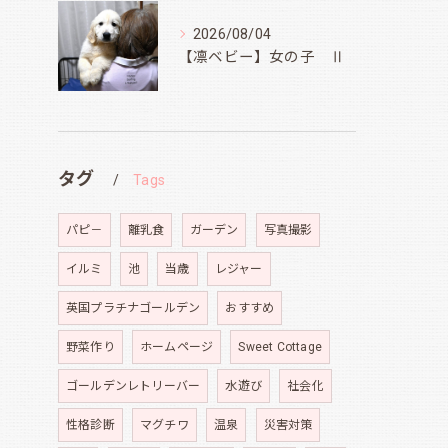
2026/08/04
【凛ベビー】女の子 Ⅱ
タグ
Tags
パピ－
離乳食
ガーデン
写真撮影
イルミ
池
当歳
レジャー
英国プラチナゴールデン
おすすめ
野菜作り
ホームページ
Sweet Cottage
ゴールデンレトリーバー
水遊び
社会化
性格診断
マグチワ
温泉
災害対策