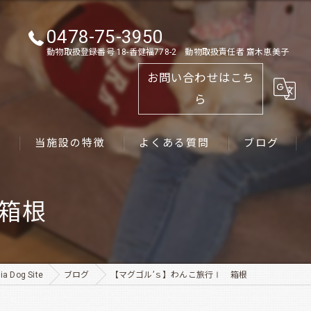
0478-75-3950
動物取扱登録番号 18-香健福778-2 動物取扱責任者 齋木恵美子
お問い合わせはこち
ら
ス
当施設の特徴
よくある質問
ブログ
ゴールデンレトリーバー
箱根
パピー
ペット
Dog Site
ブログ
【マグゴル’ｓ】わんこ旅行Ⅰ 箱根
犬舎