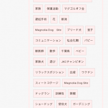
家族
保護活動
マグゴルオフ会
避妊手術
花
新潟
Magnolia Dog Site
ブリード犬
里子
コミュニケーション
社会化期
パピー
獣医師
散歩
千葉県
ベビー
家族犬
遊び
JKCチャンピオン
リラックスポジション
出産
ワクチン
スィートコテージ
Magnolia Dog Site
ドッグラン
訓練性
錦鯉
ショードッグ
使役犬
ガーデニング