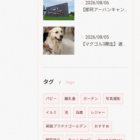
2026/08/06
【那珂アーバンキャンプフィールド】
2026/08/05
【マグゴル3期生】遅ればせながら
タグ
Tags
パピ－
離乳食
ガーデン
写真撮影
イルミ
池
当歳
レジャー
英国プラチナゴールデン
おすすめ
野菜作り
ホームページ
Sweet Cottage