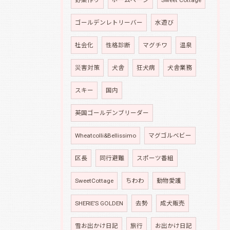
ゴールデンレトリーバー
水遊び
社会化
性格診断
マグチワ
温泉
災害対策
犬舎
狂犬病
犬舎業務
スキー
国内
英国ゴールデンブリーダー
Wheatcolli&Bellissimo
マグゴルベビー
区長
同行避難
スポーツ番組
SweetCottage
ちわわ
動物愛護
SHERIE’S GOLDEN
去勢
成犬販売
雪お出かけ日記
旅行
お出かけ日記