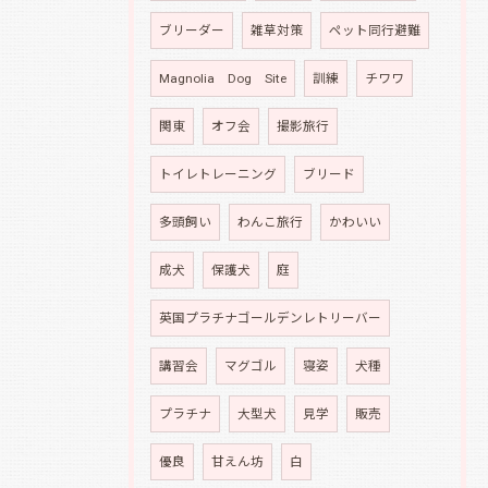
ブリーダー
雑草対策
ペット同行避難
Magnolia Dog Site
訓練
チワワ
関東
オフ会
撮影旅行
トイレトレーニング
ブリード
多頭飼い
わんこ旅行
かわいい
成犬
保護犬
庭
英国プラチナゴールデンレトリーバー
講習会
マグゴル
寝姿
犬種
プラチナ
大型犬
見学
販売
優良
甘えん坊
白