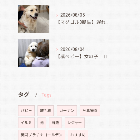
2026/08/05
【マグゴル3期生】遅ればせながら
2026/08/04
【凛ベビー】女の子 Ⅱ
タグ
Tags
パピ－
離乳食
ガーデン
写真撮影
イルミ
池
当歳
レジャー
英国プラチナゴールデン
おすすめ