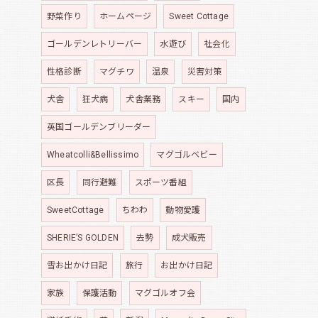
野菜作り
ホームページ
Sweet Cottage
ゴールデンレトリーバー
水遊び
社会化
性格診断
マグチワ
温泉
災害対策
犬舎
狂犬病
犬舎業務
スキー
国内
英国ゴールデンブリーダー
Wheatcolli&Bellissimo
マグゴルベビー
区長
同行避難
スポーツ番組
SweetCottage
ちわわ
動物愛護
SHERIE’S GOLDEN
去勢
成犬販売
雪お出かけ日記
旅行
お出かけ日記
家族
保護活動
マグゴルオフ会