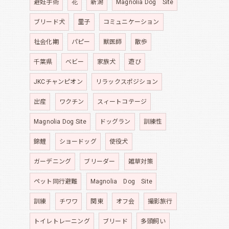
避妊手術
花
新潟
Magnolia Dog Site
ブリード犬
里子
コミュニケーション
社会化期
パピー
獣医師
散歩
千葉県
ベビー
家族犬
遊び
JKCチャンピオン
リラックスポジション
出産
ワクチン
スィートコテージ
Magnolia Dog Site
ドッグラン
訓練性
錦鯉
ショードッグ
使役犬
ガーデニング
ブリーダー
雑草対策
ペット同行避難
Magnolia Dog Site
訓練
チワワ
関東
オフ会
撮影旅行
トイレトレーニング
ブリード
多頭飼い