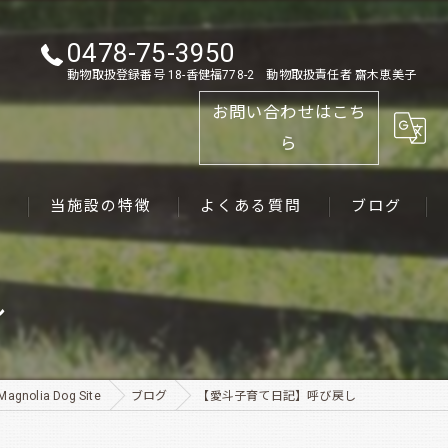
0478-75-3950
動物取扱登録番号 18-香健福778-2 動物取扱責任者 齋木恵美子
お問い合わせはこち
ら
ス
当施設の特徴
よくある質問
ブログ
ゴールデンレトリーバー
し
パピー
ペット
lia Dog Site
ブログ
【愛斗子育て日記】呼び戻し
犬舎