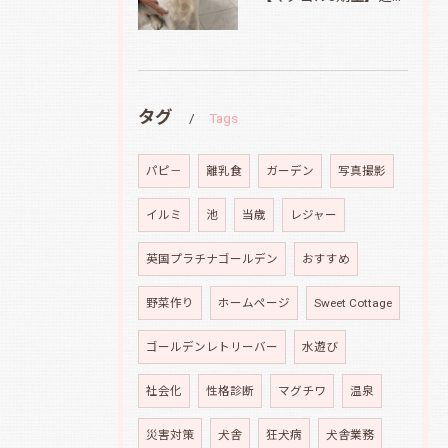
タグ
Tags
パピ－
離乳食
ガーデン
写真撮影
イルミ
池
当歳
レジャー
英国プラチナゴールデン
おすすめ
野菜作り
ホームページ
Sweet Cottage
ゴールデンレトリーバー
水遊び
社会化
性格診断
マグチワ
温泉
災害対策
犬舎
狂犬病
犬舎業務