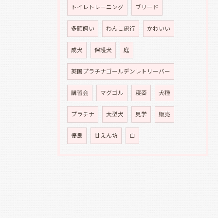
トイレトレーニング
ブリード
多頭飼い
わんこ旅行
かわいい
成犬
保護犬
庭
英国プラチナゴールデンレトリーバー
講習会
マグゴル
寝姿
犬種
プラチナ
大型犬
見学
販売
優良
甘えん坊
白