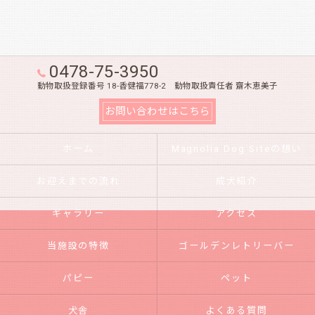
0478-75-3950
動物取扱登録番号 18-香健福778-2 動物取扱責任者 齋木恵美子
お問い合わせはこちら
ホーム
Magnolia Dog Siteの想い
お迎えまでの流れ
成犬紹介
ギャラリー
アクセス
当施設の特徴
ゴールデンレトリーバー
パピー
ペット
犬舎
よくある質問