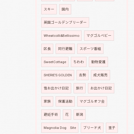
スキー
国内
英国ゴールデンブリーダー
Wheatcolli&Bellissimo
マグゴルベビー
区長
同行避難
スポーツ番組
SweetCottage
ちわわ
動物愛護
SHERIE’S GOLDEN
去勢
成犬販売
雪お出かけ日記
旅行
お出かけ日記
家族
保護活動
マグゴルオフ会
避妊手術
花
新潟
Magnolia Dog Site
ブリード犬
里子