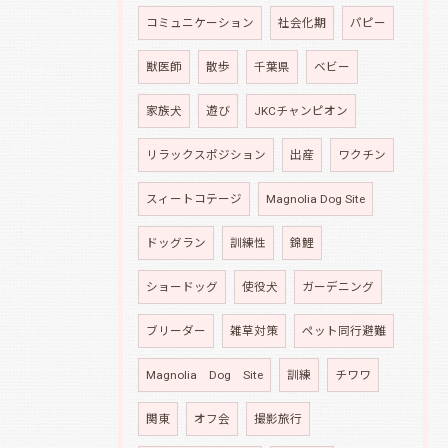
コミュニケーション
社会化期
パピー
獣医師
散歩
千葉県
ベビー
家族犬
遊び
JKCチャンピオン
リラックスポジション
出産
ワクチン
スィートコテージ
Magnolia Dog Site
ドッグラン
訓練性
錦鯉
ショードッグ
使役犬
ガーデニング
ブリーダー
雑草対策
ペット同行避難
Magnolia Dog Site
訓練
チワワ
関東
オフ会
撮影旅行