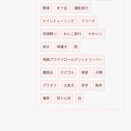
関東
オフ会
撮影旅行
トイレトレーニング
ブリード
多頭飼い
わんこ旅行
かわいい
成犬
保護犬
庭
英国プラチナゴールデンレトリーバー
講習会
マグゴル
寝姿
犬種
プラチナ
大型犬
見学
販売
優良
甘えん坊
白