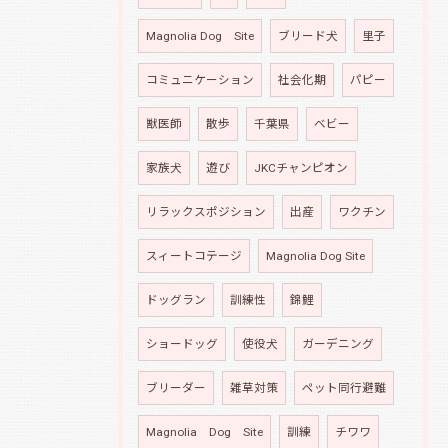
Magnolia Dog Site
ブリード犬
里子
コミュニケーション
社会化期
パピー
獣医師
散歩
千葉県
ベビー
家族犬
遊び
JKCチャンピオン
リラックスポジション
出産
ワクチン
スィートコテージ
Magnolia Dog Site
ドッグラン
訓練性
錦鯉
ショードッグ
使役犬
ガーデニング
ブリーダー
雑草対策
ペット同行避難
Magnolia Dog Site
訓練
チワワ