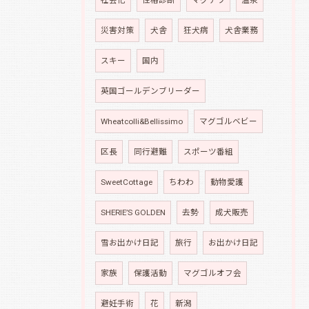
社会化
性格診断
マグチワ
温泉
災害対策
犬舎
狂犬病
犬舎業務
スキー
国内
英国ゴールデンブリーダー
Wheatcolli&Bellissimo
マグゴルベビー
区長
同行避難
スポーツ番組
SweetCottage
ちわわ
動物愛護
SHERIE’S GOLDEN
去勢
成犬販売
雪お出かけ日記
旅行
お出かけ日記
家族
保護活動
マグゴルオフ会
避妊手術
花
新潟