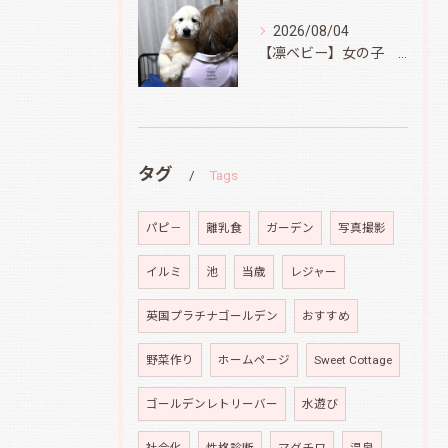
2026/08/04
【凛ベビー】女の子 Ⅱ
タグ
Tags
パピ－
離乳食
ガーデン
写真撮影
イルミ
池
当歳
レジャー
英国プラチナゴールデン
おすすめ
野菜作り
ホームページ
Sweet Cottage
ゴールデンレトリーバー
水遊び