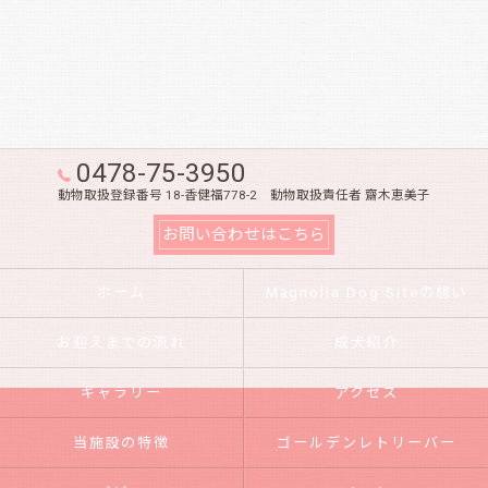
0478-75-3950
動物取扱登録番号 18-香健福778-2 動物取扱責任者 齋木恵美子
お問い合わせはこちら
ホーム
Magnolia Dog Siteの想い
お迎えまでの流れ
成犬紹介
ギャラリー
アクセス
当施設の特徴
ゴールデンレトリーバー