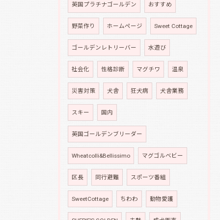
英国プラチナゴールデン
おすすめ
野菜作り
ホームページ
Sweet Cottage
ゴールデンレトリーバー
水遊び
社会化
性格診断
マグチワ
温泉
災害対策
犬舎
狂犬病
犬舎業務
スキー
国内
英国ゴールデンブリーダー
Wheatcolli&Bellissimo
マグゴルベビー
区長
同行避難
スポーツ番組
SweetCottage
ちわわ
動物愛護