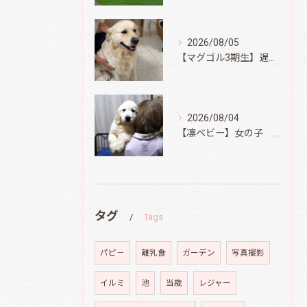
2026/08/05
【マグゴル3期生】遅ればせながら
2026/08/04
【凛ベビー】女の子 Ⅱ
タグ
Tags
パピ－
離乳食
ガーデン
写真撮影
イルミ
池
当歳
レジャー