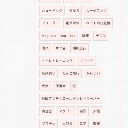
ショードッグ
使役犬
ガーデニング
ブリーダー
雑草対策
ペット同行避難
Magnolia Dog Site
訓練
チワワ
関東
オフ会
撮影旅行
トイレトレーニング
ブリード
多頭飼い
わんこ旅行
かわいい
成犬
保護犬
庭
英国プラチナゴールデンレトリーバー
講習会
マグゴル
寝姿
犬種
プラチナ
大型犬
見学
販売