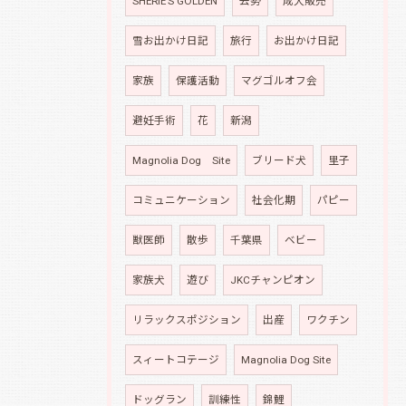
SHERIE’S GOLDEN
去勢
成犬販売
雪お出かけ日記
旅行
お出かけ日記
家族
保護活動
マグゴルオフ会
避妊手術
花
新潟
Magnolia Dog Site
ブリード犬
里子
コミュニケーション
社会化期
パピー
獣医師
散歩
千葉県
ベビー
家族犬
遊び
JKCチャンピオン
リラックスポジション
出産
ワクチン
スィートコテージ
Magnolia Dog Site
ドッグラン
訓練性
錦鯉