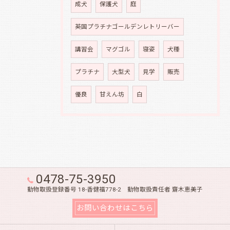
成犬
保護犬
庭
英国プラチナゴールデンレトリーバー
講習会
マグゴル
寝姿
犬種
プラチナ
大型犬
見学
販売
優良
甘えん坊
白
0478-75-3950
動物取扱登録番号 18-香健福778-2 動物取扱責任者 齋木恵美子
お問い合わせはこちら