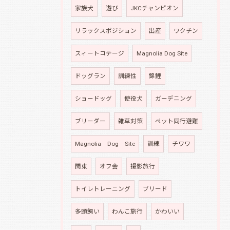
家族犬
遊び
JKCチャンピオン
リラックスポジション
出産
ワクチン
スィートコテージ
Magnolia Dog Site
ドッグラン
訓練性
錦鯉
ショードッグ
使役犬
ガーデニング
ブリーダー
雑草対策
ペット同行避難
Magnolia Dog Site
訓練
チワワ
関東
オフ会
撮影旅行
トイレトレーニング
ブリード
多頭飼い
わんこ旅行
かわいい