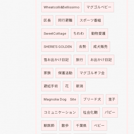
Wheatcolli&Bellissimo
マグゴルベビー
区長
同行避難
スポーツ番組
SweetCottage
ちわわ
動物愛護
SHERIE’S GOLDEN
去勢
成犬販売
雪お出かけ日記
旅行
お出かけ日記
家族
保護活動
マグゴルオフ会
避妊手術
花
新潟
Magnolia Dog Site
ブリード犬
里子
コミュニケーション
社会化期
パピー
獣医師
散歩
千葉県
ベビー