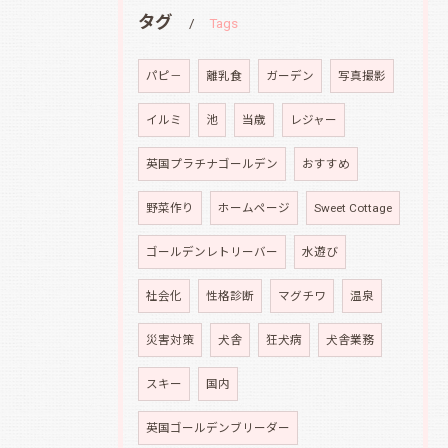
タグ
Tags
パピ－
離乳食
ガーデン
写真撮影
イルミ
池
当歳
レジャー
英国プラチナゴールデン
おすすめ
野菜作り
ホームページ
Sweet Cottage
ゴールデンレトリーバー
水遊び
社会化
性格診断
マグチワ
温泉
災害対策
犬舎
狂犬病
犬舎業務
スキー
国内
英国ゴールデンブリーダー