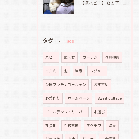
【凛ベビー】女の子 Ⅱ
タグ
Tags
パピ－
離乳食
ガーデン
写真撮影
イルミ
池
当歳
レジャー
英国プラチナゴールデン
おすすめ
野菜作り
ホームページ
Sweet Cottage
ゴールデンレトリーバー
水遊び
社会化
性格診断
マグチワ
温泉