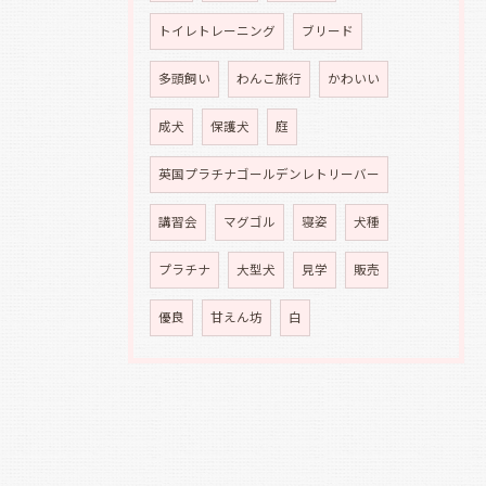
トイレトレーニング
ブリード
多頭飼い
わんこ旅行
かわいい
成犬
保護犬
庭
英国プラチナゴールデンレトリーバー
講習会
マグゴル
寝姿
犬種
プラチナ
大型犬
見学
販売
優良
甘えん坊
白