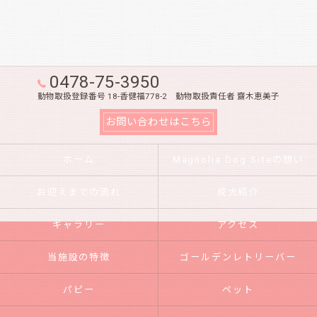
0478-75-3950
動物取扱登録番号 18-香健福778-2 動物取扱責任者 齋木恵美子
お問い合わせはこちら
ホーム
Magnolia Dog Siteの想い
お迎えまでの流れ
成犬紹介
ギャラリー
アクセス
当施設の特徴
ゴールデンレトリーバー
パピー
ペット