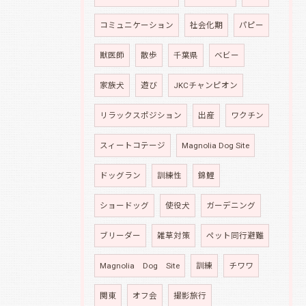
コミュニケーション
社会化期
パピー
獣医師
散歩
千葉県
ベビー
家族犬
遊び
JKCチャンピオン
リラックスポジション
出産
ワクチン
スィートコテージ
Magnolia Dog Site
ドッグラン
訓練性
錦鯉
ショードッグ
使役犬
ガーデニング
ブリーダー
雑草対策
ペット同行避難
Magnolia Dog Site
訓練
チワワ
関東
オフ会
撮影旅行