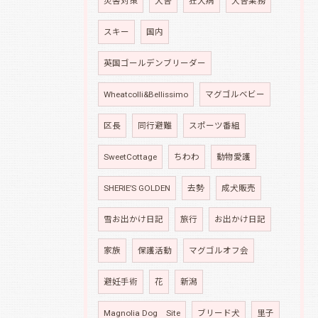
災害対策
犬舎
狂犬病
犬舎業務
スキー
国内
英国ゴールデンブリーダー
Wheatcolli&Bellissimo
マグゴルベビー
区長
同行避難
スポーツ番組
SweetCottage
ちわわ
動物愛護
SHERIE’S GOLDEN
去勢
成犬販売
雪お出かけ日記
旅行
お出かけ日記
家族
保護活動
マグゴルオフ会
避妊手術
花
新潟
Magnolia Dog Site
ブリード犬
里子