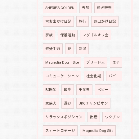
SHERIE’S GOLDEN
去勢
成犬販売
雪お出かけ日記
旅行
お出かけ日記
家族
保護活動
マグゴルオフ会
避妊手術
花
新潟
Magnolia Dog Site
ブリード犬
里子
コミュニケーション
社会化期
パピー
獣医師
散歩
千葉県
ベビー
家族犬
遊び
JKCチャンピオン
リラックスポジション
出産
ワクチン
スィートコテージ
Magnolia Dog Site