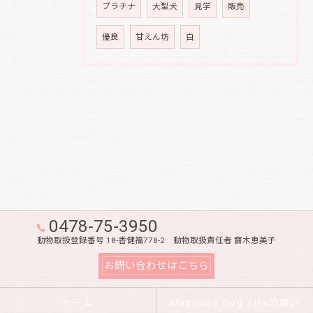
プラチナ
大型犬
見学
販売
優良
甘えん坊
白
0478-75-3950
動物取扱登録番号 18-香健福778-2 動物取扱責任者 齋木恵美子
お問い合わせはこちら
ホーム
Magnolia Dog Siteの想い