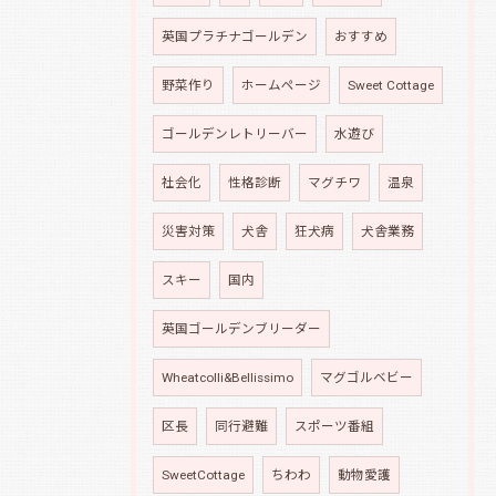
英国プラチナゴールデン
おすすめ
野菜作り
ホームページ
Sweet Cottage
ゴールデンレトリーバー
水遊び
社会化
性格診断
マグチワ
温泉
災害対策
犬舎
狂犬病
犬舎業務
スキー
国内
英国ゴールデンブリーダー
Wheatcolli&Bellissimo
マグゴルベビー
区長
同行避難
スポーツ番組
SweetCottage
ちわわ
動物愛護