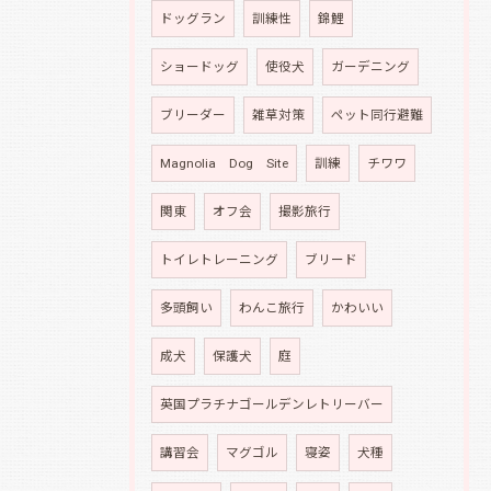
ドッグラン
訓練性
錦鯉
ショードッグ
使役犬
ガーデニング
ブリーダー
雑草対策
ペット同行避難
Magnolia Dog Site
訓練
チワワ
関東
オフ会
撮影旅行
トイレトレーニング
ブリード
多頭飼い
わんこ旅行
かわいい
成犬
保護犬
庭
英国プラチナゴールデンレトリーバー
講習会
マグゴル
寝姿
犬種