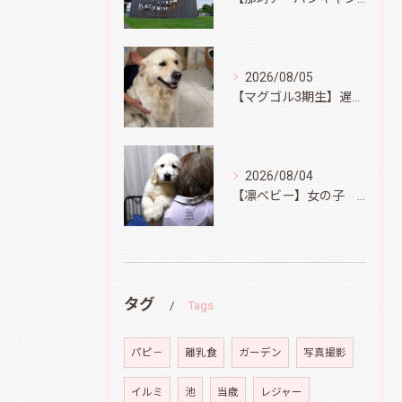
2026/08/05
【マグゴル3期生】遅ればせながら
2026/08/04
【凛ベビー】女の子 Ⅱ
タグ
Tags
パピ－
離乳食
ガーデン
写真撮影
イルミ
池
当歳
レジャー