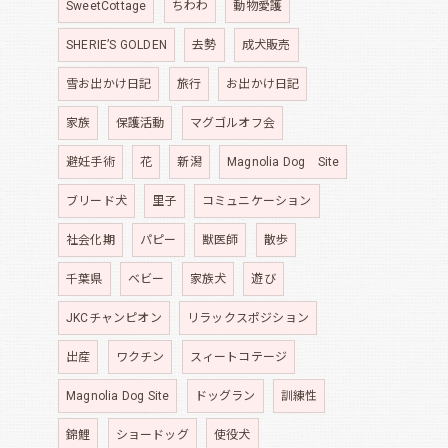
SweetCottage
ちわわ
動物愛護
SHERIE’S GOLDEN
去勢
成犬販売
雪お出かけ日記
旅行
お出かけ日記
家族
保護活動
マグゴルオフ会
避妊手術
花
新潟
Magnolia Dog Site
ブリード犬
里子
コミュニケーション
社会化期
パピー
獣医師
散歩
千葉県
ベビー
家族犬
遊び
JKCチャンピオン
リラックスポジション
出産
ワクチン
スィートコテージ
Magnolia Dog Site
ドッグラン
訓練性
錦鯉
ショードッグ
使役犬