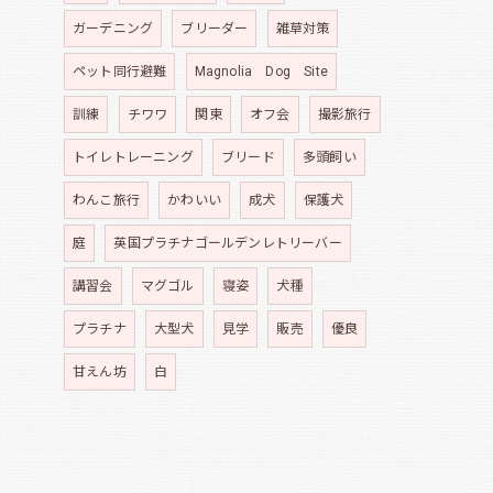
ガーデニング
ブリーダー
雑草対策
ペット同行避難
Magnolia Dog Site
訓練
チワワ
関東
オフ会
撮影旅行
トイレトレーニング
ブリード
多頭飼い
わんこ旅行
かわいい
成犬
保護犬
庭
英国プラチナゴールデンレトリーバー
講習会
マグゴル
寝姿
犬種
プラチナ
大型犬
見学
販売
優良
甘えん坊
白