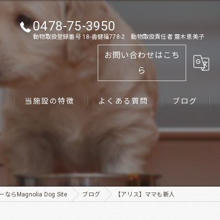
0478-75-3950
動物取扱登録番号 18-香健福778-2 動物取扱責任者 齋木恵美子
お問い合わせはこち
ら
ス
当施設の特徴
よくある質問
ブログ
ゴールデンレトリーバー
パピー
ペット
Magnolia Dog Site
ブログ
【アリス】ママも新人
犬舎