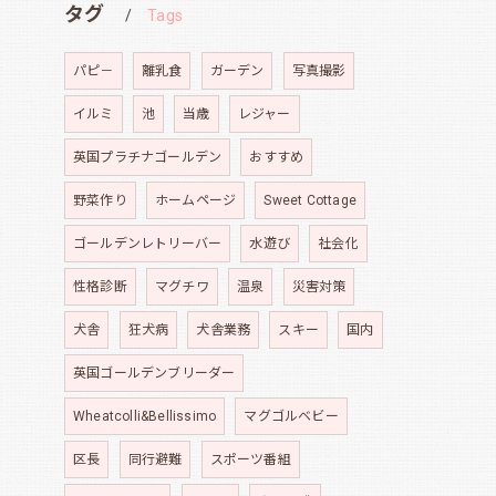
タグ
Tags
パピ－
離乳食
ガーデン
写真撮影
イルミ
池
当歳
レジャー
英国プラチナゴールデン
おすすめ
野菜作り
ホームページ
Sweet Cottage
ゴールデンレトリーバー
水遊び
社会化
性格診断
マグチワ
温泉
災害対策
犬舎
狂犬病
犬舎業務
スキー
国内
英国ゴールデンブリーダー
Wheatcolli&Bellissimo
マグゴルベビー
区長
同行避難
スポーツ番組