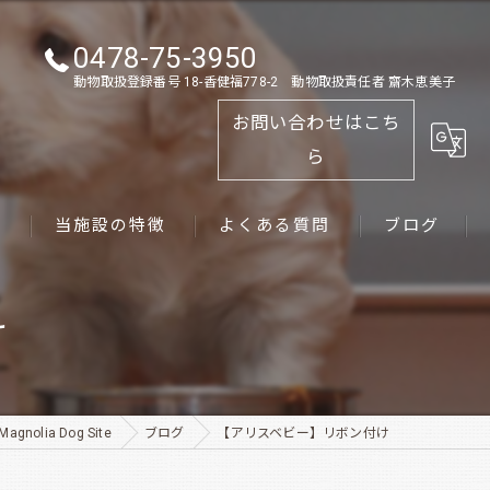
0478-75-3950
動物取扱登録番号 18-香健福778-2 動物取扱責任者 齋木恵美子
お問い合わせはこち
ら
ス
当施設の特徴
よくある質問
ブログ
ゴールデンレトリーバー
け
パピー
ペット
lia Dog Site
ブログ
【アリスベビー】リボン付け
犬舎