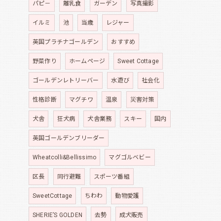
パピ－
離乳食
ガーデン
写真撮影
イルミ
池
当歳
レジャー
英国プラチナゴールデン
おすすめ
野菜作り
ホームページ
Sweet Cottage
ゴールデンレトリーバー
水遊び
社会化
性格診断
マグチワ
温泉
災害対策
犬舎
狂犬病
犬舎業務
スキー
国内
英国ゴールデンブリーダー
Wheatcolli&Bellissimo
マグゴルベビー
区長
同行避難
スポーツ番組
SweetCottage
ちわわ
動物愛護
SHERIE’S GOLDEN
去勢
成犬販売