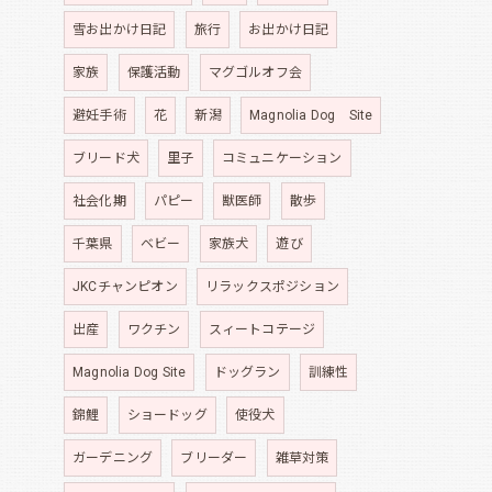
雪お出かけ日記
旅行
お出かけ日記
家族
保護活動
マグゴルオフ会
避妊手術
花
新潟
Magnolia Dog Site
ブリード犬
里子
コミュニケーション
社会化期
パピー
獣医師
散歩
千葉県
ベビー
家族犬
遊び
JKCチャンピオン
リラックスポジション
出産
ワクチン
スィートコテージ
Magnolia Dog Site
ドッグラン
訓練性
錦鯉
ショードッグ
使役犬
ガーデニング
ブリーダー
雑草対策