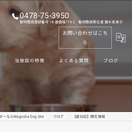
0478-75-3950
動物取扱登録番号 18-香健福778-2 動物取扱責任者 齋木恵美子
お問い合わせはこち
ら
ス
当施設の特徴
よくある質問
ブログ
ゴールデンレトリーバー
パピー
ペット
らMagnolia Dog Site
ブログ
【庭日記】開花情報
犬舎