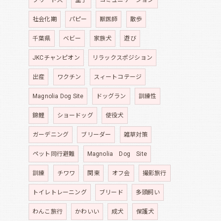
社会化期
パピー
獣医師
散歩
千葉県
ベビー
家族犬
遊び
JKCチャンピオン
リラックスポジション
出産
ワクチン
スィートコテージ
Magnolia Dog Site
ドッグラン
訓練性
錦鯉
ショードッグ
使役犬
ガーデニング
ブリーダー
雑草対策
ペット同行避難
Magnolia Dog Site
訓練
チワワ
関東
オフ会
撮影旅行
トイレトレーニング
ブリード
多頭飼い
わんこ旅行
かわいい
成犬
保護犬