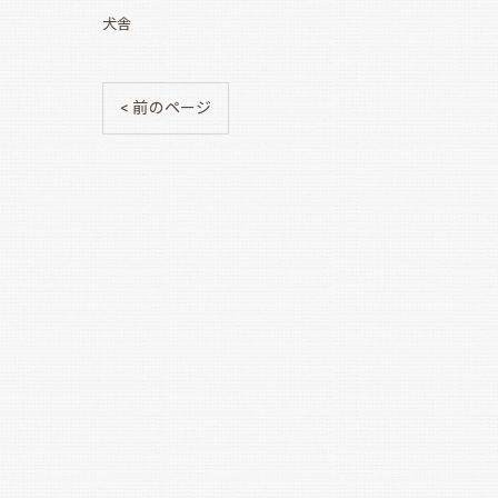
犬舎
< 前のページ