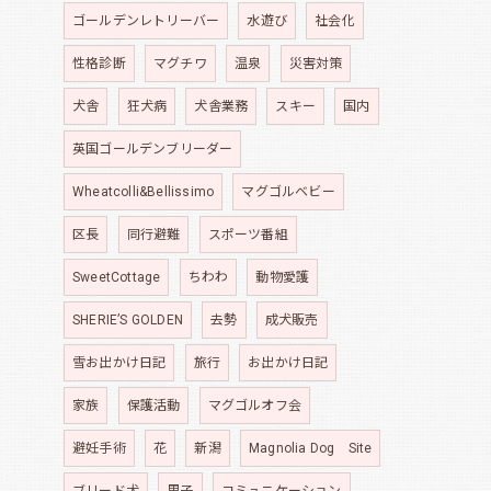
ゴールデンレトリーバー
水遊び
社会化
性格診断
マグチワ
温泉
災害対策
犬舎
狂犬病
犬舎業務
スキー
国内
英国ゴールデンブリーダー
Wheatcolli&Bellissimo
マグゴルベビー
区長
同行避難
スポーツ番組
SweetCottage
ちわわ
動物愛護
SHERIE’S GOLDEN
去勢
成犬販売
雪お出かけ日記
旅行
お出かけ日記
家族
保護活動
マグゴルオフ会
避妊手術
花
新潟
Magnolia Dog Site
ブリード犬
里子
コミュニケーション