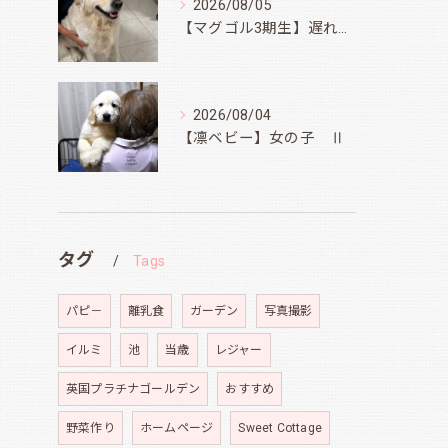
2026/08/05
【マグゴル3期生】遅ればせながら
2026/08/04
【凛ベビー】女の子 Ⅱ
タグ
Tags
パピ－
離乳食
ガーデン
写真撮影
イルミ
池
当歳
レジャー
英国プラチナゴールデン
おすすめ
野菜作り
ホームページ
Sweet Cottage