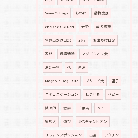
SweetCottage
ちわわ
動物愛護
SHERIE’S GOLDEN
去勢
成犬販売
雪お出かけ日記
旅行
お出かけ日記
家族
保護活動
マグゴルオフ会
避妊手術
花
新潟
Magnolia Dog Site
ブリード犬
里子
コミュニケーション
社会化期
パピー
獣医師
散歩
千葉県
ベビー
家族犬
遊び
JKCチャンピオン
リラックスポジション
出産
ワクチン