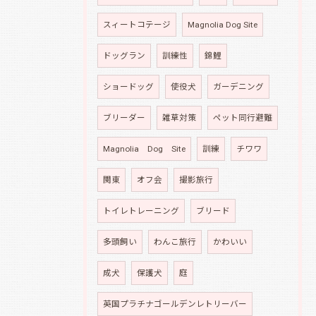
スィートコテージ
Magnolia Dog Site
ドッグラン
訓練性
錦鯉
ショードッグ
使役犬
ガーデニング
ブリーダー
雑草対策
ペット同行避難
Magnolia Dog Site
訓練
チワワ
関東
オフ会
撮影旅行
トイレトレーニング
ブリード
多頭飼い
わんこ旅行
かわいい
成犬
保護犬
庭
英国プラチナゴールデンレトリーバー