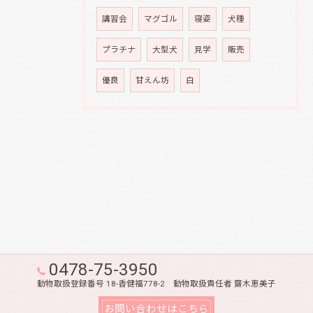
講習会
マグゴル
寝姿
犬種
プラチナ
大型犬
見学
販売
優良
甘えん坊
白
0478-75-3950
動物取扱登録番号 18-香健福778-2 動物取扱責任者 齋木恵美子
お問い合わせはこちら