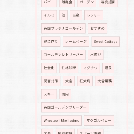
パピ－
離乳食
ガーデン
写真撮影
イルミ
池
当歳
レジャー
英国プラチナゴールデン
おすすめ
野菜作り
ホームページ
Sweet Cottage
ゴールデンレトリーバー
水遊び
社会化
性格診断
マグチワ
温泉
災害対策
犬舎
狂犬病
犬舎業務
スキー
国内
英国ゴールデンブリーダー
Wheatcolli&Bellissimo
マグゴルベビー
区長
同行避難
スポーツ番組