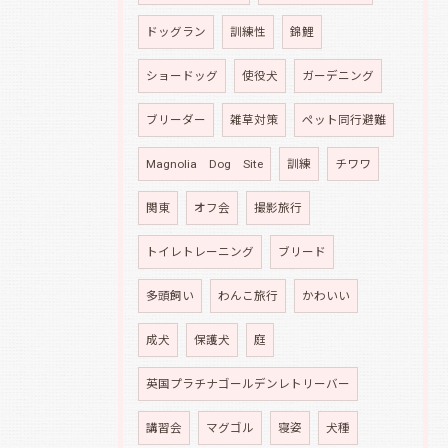
ドッグラン
訓練性
錦鯉
ショードッグ
使役犬
ガーデニング
ブリーダー
雑草対策
ペット同行避難
Magnolia Dog Site
訓練
チワワ
関東
オフ会
撮影旅行
トイレトレーニング
ブリード
多頭飼い
わんこ旅行
かわいい
成犬
保護犬
庭
英国プラチナゴールデンレトリーバー
講習会
マグゴル
寝姿
犬種