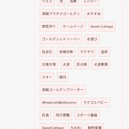
イルミ
池
当歳
レジャー
英国プラチナゴールデン
おすすめ
野菜作り
ホームページ
Sweet Cottage
ゴールデンレトリーバー
水遊び
社会化
性格診断
マグチワ
温泉
災害対策
犬舎
狂犬病
犬舎業務
スキー
国内
英国ゴールデンブリーダー
Wheatcolli&Bellissimo
マグゴルベビー
区長
同行避難
スポーツ番組
SweetCottage
ちわわ
動物愛護