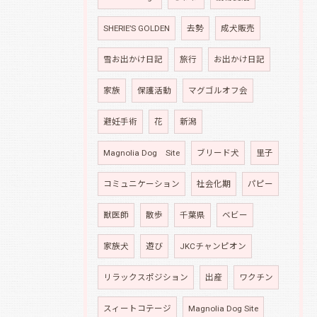
SHERIE’S GOLDEN
去勢
成犬販売
雪お出かけ日記
旅行
お出かけ日記
家族
保護活動
マグゴルオフ会
避妊手術
花
新潟
Magnolia Dog Site
ブリード犬
里子
コミュニケーション
社会化期
パピー
獣医師
散歩
千葉県
ベビー
家族犬
遊び
JKCチャンピオン
リラックスポジション
出産
ワクチン
スィートコテージ
Magnolia Dog Site