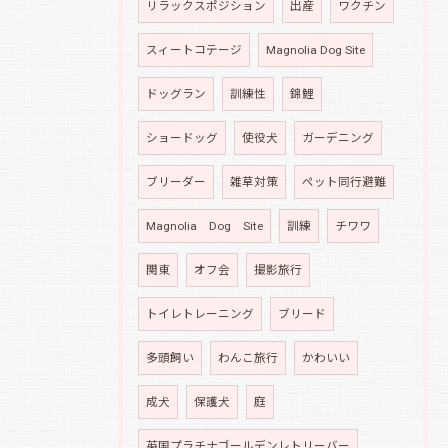
リラックスポジション
出産
ワクチン
スィートコテージ
Magnolia Dog Site
ドッグラン
訓練性
錦鯉
ショードッグ
使役犬
ガーデニング
ブリーダー
雑草対策
ペット同行避難
Magnolia Dog Site
訓練
チワワ
関東
オフ会
撮影旅行
トイレトレーニング
ブリード
多頭飼い
わんこ旅行
かわいい
成犬
保護犬
庭
英国プラチナゴールデンレトリーバー