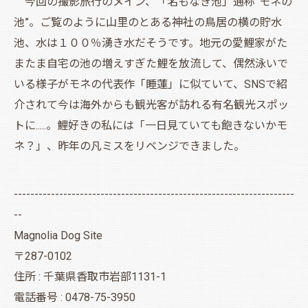
今回の撮影旅行のメイン、「名もなき池」通称”モネの
池”。ご覧のように山里のとある神社の鳥居の横の貯水
池、水は１００％湧き水だそうです。地元の愛鯉家がた
またま自宅の池の増えすぎた鯉を放流して、偶然泳いで
いる様子がモネの代表作「睡蓮」に似ていて、SNSで紹
介されて今は海外からも観光客が訪れる有名観光スポッ
トに.....。鯉好きの私には「一日見ていても飽きないかモ
ネ？」、昨年の凡ミスをリベンジできました。
--------------------------------------------------------------------
--
Magnolia Dog Site
〒287-0102
住所 : 千葉県香取市岩部1131-1
電話番号 : 0478-75-3950