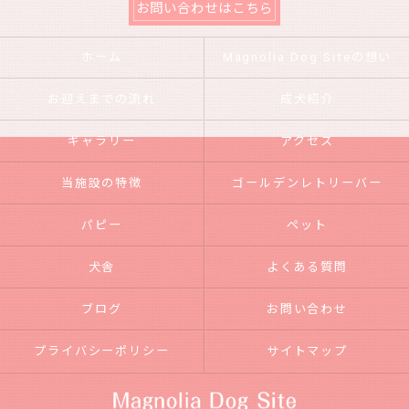
お問い合わせはこちら
ホーム
Magnolia Dog Siteの想い
お迎えまでの流れ
成犬紹介
ギャラリー
アクセス
当施設の特徴
ゴールデンレトリーバー
パピー
ペット
犬舎
よくある質問
ブログ
お問い合わせ
プライバシーポリシー
サイトマップ