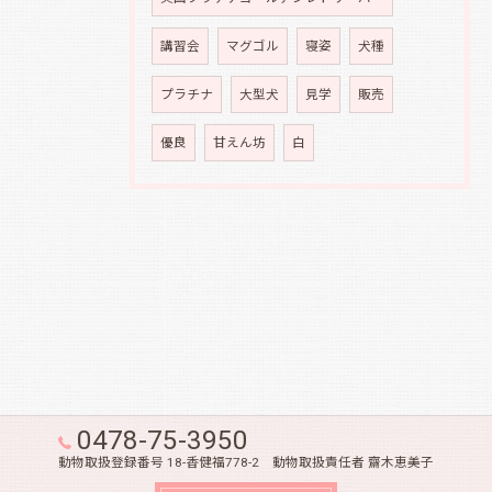
講習会
マグゴル
寝姿
犬種
プラチナ
大型犬
見学
販売
優良
甘えん坊
白
0478-75-3950
動物取扱登録番号 18-香健福778-2 動物取扱責任者 齋木恵美子