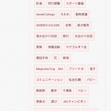
区長
同行避難
スポーツ番組
SweetCottage
ちわわ
動物愛護
SHERIE’S GOLDEN
去勢
成犬販売
雪お出かけ日記
旅行
お出かけ日記
家族
保護活動
マグゴルオフ会
避妊手術
花
新潟
Magnolia Dog Site
ブリード犬
里子
コミュニケーション
社会化期
パピー
獣医師
散歩
千葉県
ベビー
家族犬
遊び
JKCチャンピオン