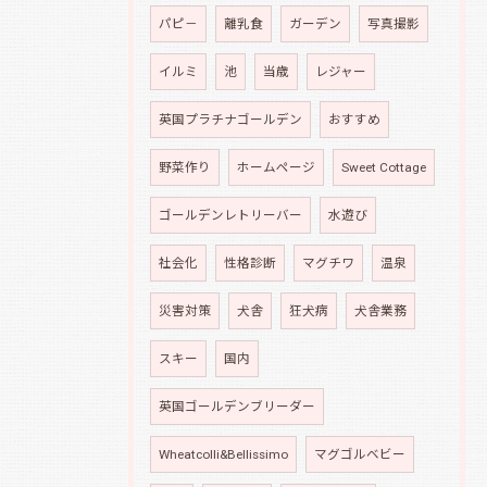
パピ－
離乳食
ガーデン
写真撮影
イルミ
池
当歳
レジャー
英国プラチナゴールデン
おすすめ
野菜作り
ホームページ
Sweet Cottage
ゴールデンレトリーバー
水遊び
社会化
性格診断
マグチワ
温泉
災害対策
犬舎
狂犬病
犬舎業務
スキー
国内
英国ゴールデンブリーダー
Wheatcolli&Bellissimo
マグゴルベビー