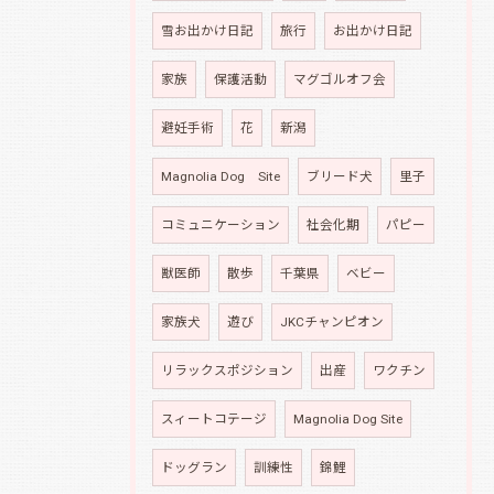
雪お出かけ日記
旅行
お出かけ日記
家族
保護活動
マグゴルオフ会
避妊手術
花
新潟
Magnolia Dog Site
ブリード犬
里子
コミュニケーション
社会化期
パピー
獣医師
散歩
千葉県
ベビー
家族犬
遊び
JKCチャンピオン
リラックスポジション
出産
ワクチン
スィートコテージ
Magnolia Dog Site
ドッグラン
訓練性
錦鯉