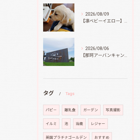
2026/08/09
【凛ベビーイエロー】スィートコテージへ
2026/08/06
【那珂アーバンキャンプフィールド】
タグ
Tags
パピ－
離乳食
ガーデン
写真撮影
イルミ
池
当歳
レジャー
英国プラチナゴールデン
おすすめ