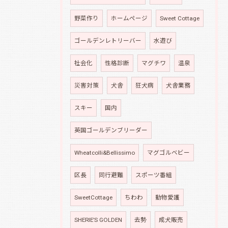
野菜作り
ホームページ
Sweet Cottage
ゴールデンレトリーバー
水遊び
社会化
性格診断
マグチワ
温泉
災害対策
犬舎
狂犬病
犬舎業務
スキー
国内
英国ゴールデンブリーダー
Wheatcolli&Bellissimo
マグゴルベビー
区長
同行避難
スポーツ番組
SweetCottage
ちわわ
動物愛護
SHERIE’S GOLDEN
去勢
成犬販売