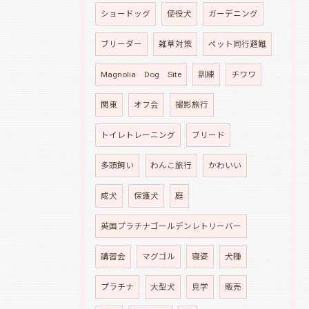
ショードッグ
使役犬
ガーデニング
ブリーダー
雑草対策
ペット同行避難
Magnolia Dog Site
訓練
チワワ
関東
オフ会
撮影旅行
トイレトレーニング
ブリード
多頭飼い
わんこ旅行
かわいい
成犬
保護犬
庭
英国プラチナゴールデンレトリーバー
講習会
マグゴル
寝姿
犬種
プラチナ
大型犬
見学
販売