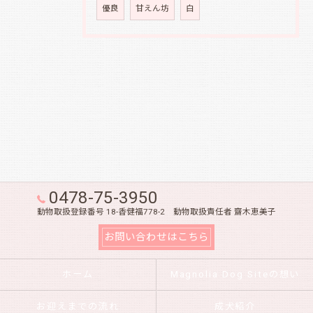
優良
甘えん坊
白
0478-75-3950
動物取扱登録番号 18-香健福778-2 動物取扱責任者 齋木恵美子
お問い合わせはこちら
ホーム
Magnolia Dog Siteの想い
お迎えまでの流れ
成犬紹介