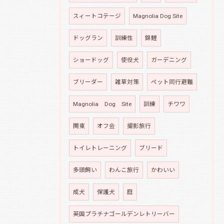
スィートコテージ
Magnolia Dog Site
ドッグラン
訓練性
錦鯉
ショードッグ
使役犬
ガーデニング
ブリーダー
雑草対策
ペット同行避難
Magnolia Dog Site
訓練
チワワ
関東
オフ会
撮影旅行
トイレトレーニング
ブリード
多頭飼い
わんこ旅行
かわいい
成犬
保護犬
庭
英国プラチナゴールデンレトリーバー