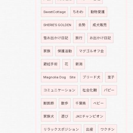
SweetCottage
ちわわ
動物愛護
SHERIE’S GOLDEN
去勢
成犬販売
雪お出かけ日記
旅行
お出かけ日記
家族
保護活動
マグゴルオフ会
避妊手術
花
新潟
Magnolia Dog Site
ブリード犬
里子
コミュニケーション
社会化期
パピー
獣医師
散歩
千葉県
ベビー
家族犬
遊び
JKCチャンピオン
リラックスポジション
出産
ワクチン