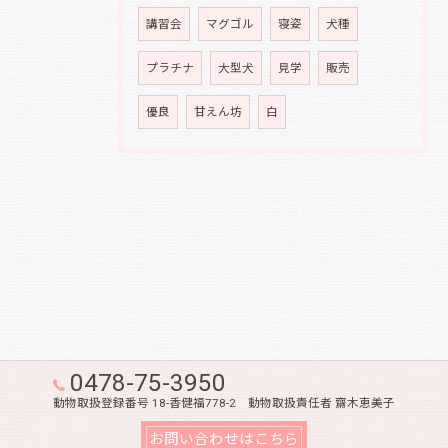
講習会
マグゴル
寝姿
犬種
プラチナ
大型犬
見学
販売
優良
甘えん坊
白
0478-75-3950
動物取扱登録番号 18-香健福778-2 動物取扱責任者 齋木恵美子
お問い合わせはこちら