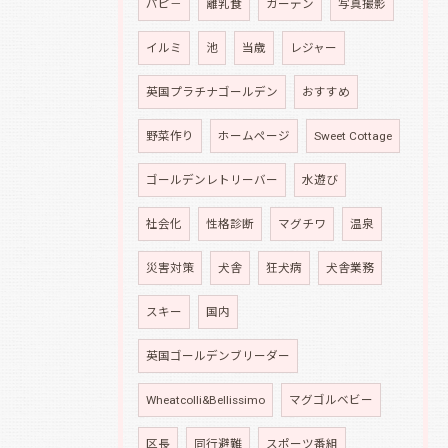
パピ－
離乳食
ガーデン
写真撮影
イルミ
池
当歳
レジャー
英国プラチナゴールデン
おすすめ
野菜作り
ホームページ
Sweet Cottage
ゴールデンレトリーバー
水遊び
社会化
性格診断
マグチワ
温泉
災害対策
犬舎
狂犬病
犬舎業務
スキー
国内
英国ゴールデンブリーダー
Wheatcolli&Bellissimo
マグゴルベビー
区長
同行避難
スポーツ番組