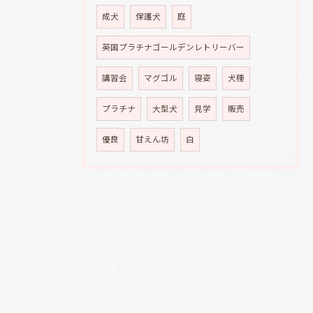
成犬
保護犬
庭
英国プラチナゴールデンレトリーバー
講習会
マグゴル
寝姿
犬種
プラチナ
大型犬
見学
販売
優良
甘えん坊
白