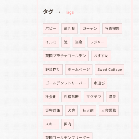
タグ
Tags
パピ－
離乳食
ガーデン
写真撮影
イルミ
池
当歳
レジャー
英国プラチナゴールデン
おすすめ
野菜作り
ホームページ
Sweet Cottage
ゴールデンレトリーバー
水遊び
社会化
性格診断
マグチワ
温泉
災害対策
犬舎
狂犬病
犬舎業務
スキー
国内
英国ゴールデンブリーダー