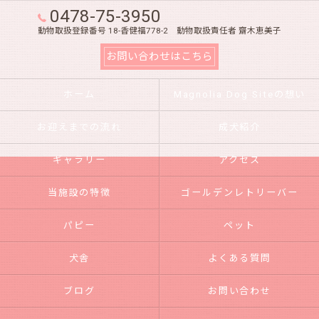
0478-75-3950
動物取扱登録番号 18-香健福778-2 動物取扱責任者 齋木恵美子
お問い合わせはこちら
ホーム
Magnolia Dog Siteの想い
お迎えまでの流れ
成犬紹介
ギャラリー
アクセス
当施設の特徴
ゴールデンレトリーバー
パピー
ペット
犬舎
よくある質問
ブログ
お問い合わせ