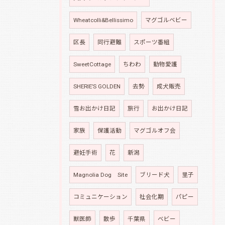
Wheatcolli&Bellissimo
マグゴルベビー
区長
同行避難
スポーツ番組
SweetCottage
ちわわ
動物愛護
SHERIE’S GOLDEN
去勢
成犬販売
雪お出かけ日記
旅行
お出かけ日記
家族
保護活動
マグゴルオフ会
避妊手術
花
新潟
Magnolia Dog Site
ブリード犬
里子
コミュニケーション
社会化期
パピー
獣医師
散歩
千葉県
ベビー