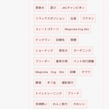
家族犬
遊び
JKCチャンピオン
リラックスポジション
出産
ワクチン
スィートコテージ
Magnolia Dog Site
ドッグラン
訓練性
錦鯉
ショードッグ
使役犬
ガーデニング
ブリーダー
雑草対策
ペット同行避難
Magnolia Dog Site
訓練
チワワ
関東
オフ会
撮影旅行
トイレトレーニング
ブリード
多頭飼い
わんこ旅行
かわいい