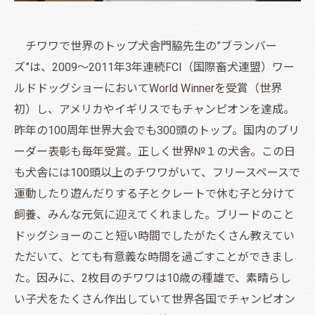
チワワで世界のトップ犬舎門脇先生の”ブランバー
ズ”は、2009～2011年3年連続FCI（国際畜犬連盟）ワー
ルドドッグショーにおいてWorld Winnerを受賞（世界
初）し、アメリカやイギリスでもチャンピオンを達成。
昨年の100周年世界大会でも300頭のトップ。国内のブリ
ーダー表彰も毎年受賞。正しく世界№１の犬舎。この日
も犬舎には100頭以上のチワワがいて、フリースペースで
運動したり遊んだりする子とクレートで休む子と分けて
飼養、みんな元気に迎えてくれました。ブリードのこと
ドッグショーのこと短い時間でしたがたくさん教えてい
ただいて、とても有意義な時間を過ごすことができまし
た。因みに、2枚目のチワワは10歳の種雄で、素晴らし
い子犬をたくさん作出していて世界各国でチャンピオン