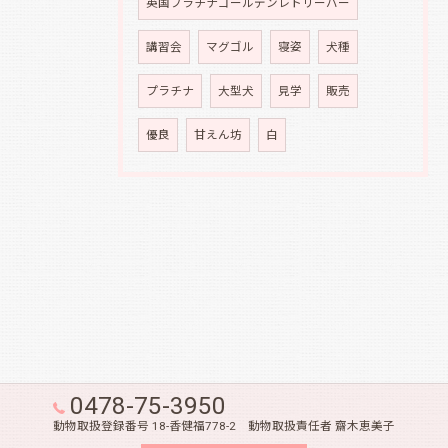
英国プラチナゴールデンレトリーバー
講習会
マグゴル
寝姿
犬種
プラチナ
大型犬
見学
販売
優良
甘えん坊
白
0478-75-3950
動物取扱登録番号 18-香健福778-2 動物取扱責任者 齋木恵美子