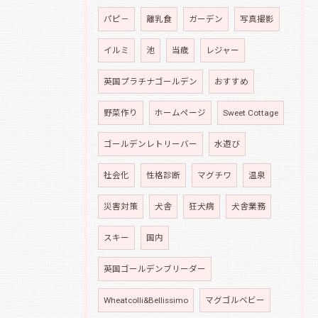
パピ－
離乳食
ガーデン
写真撮影
イルミ
池
当歳
レジャー
英国プラチナゴールデン
おすすめ
野菜作り
ホームページ
Sweet Cottage
ゴールデンレトリーバー
水遊び
社会化
性格診断
マグチワ
温泉
災害対策
犬舎
狂犬病
犬舎業務
スキー
国内
英国ゴールデンブリーダー
Wheatcolli&Bellissimo
マグゴルベビー