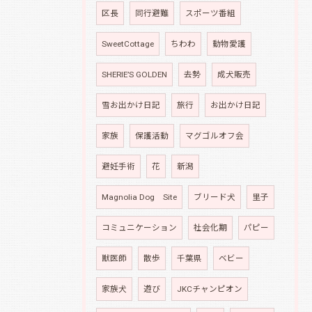
区長
同行避難
スポーツ番組
SweetCottage
ちわわ
動物愛護
SHERIE’S GOLDEN
去勢
成犬販売
雪お出かけ日記
旅行
お出かけ日記
家族
保護活動
マグゴルオフ会
避妊手術
花
新潟
Magnolia Dog Site
ブリード犬
里子
コミュニケーション
社会化期
パピー
獣医師
散歩
千葉県
ベビー
家族犬
遊び
JKCチャンピオン