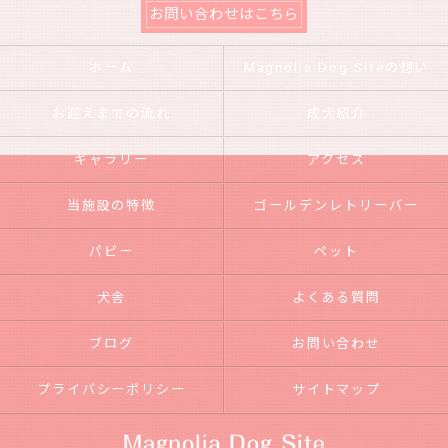
お問い合わせはこちら
ホーム
Magnolia Dog Siteの想い
お迎えまでの流れ
成犬紹介
ギャラリー
アクセス
当施設の特徴
ゴールデンレトリーバー
パピー
ペット
犬舎
よくある質問
ブログ
お問い合わせ
プライバシーポリシー
サイトマップ