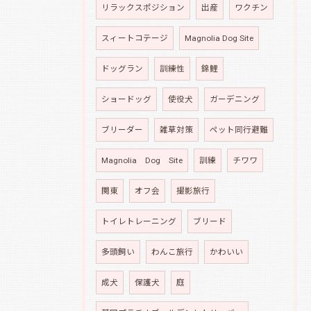
リラックスポジション
出産
ワクチン
スィートコテージ
Magnolia Dog Site
ドッグラン
訓練性
錦鯉
ショードッグ
使役犬
ガーデニング
ブリーダー
雑草対策
ペット同行避難
Magnolia Dog Site
訓練
チワワ
関東
オフ会
撮影旅行
トイレトレーニング
ブリード
多頭飼い
わんこ旅行
かわいい
成犬
保護犬
庭